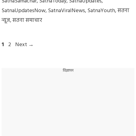
SatnaSamachar
,
SatnaToday
,
SatnaUpdates
,
SatnaUpdatesNow
,
SatnaViralNews
,
SatnaYouth
,
सतना
न्यूज
,
सतना समाचार
Page
Page
1
2
Next
→
विज्ञापन