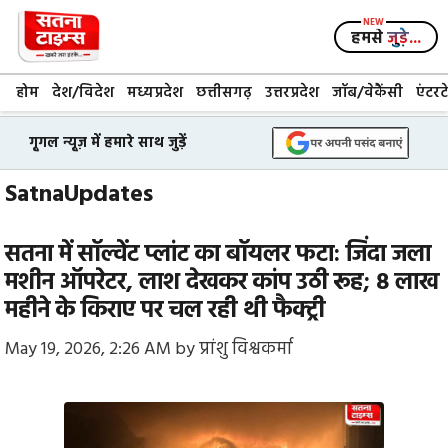
Skip
to
हमसे
जुड़े...
content
होम
देश/विदेश
मध्यप्रदेश
छत्तीसगढ़
उत्तरप्रदेश
जॉब/वेकैंसी
एंटरट
गूगल न्यूज़ में हमारे साथ जुड़ें
SatnaUpdates
सतना में सॉल्वेंट प्लांट का बॉयलर फटा: जिंदा जला
मशीन ऑपरेटर, लाश देखकर कांप उठी रूह; ₹8 लाख
महीने के किराए पर चल रही थी फैक्ट्री
May 19, 2026, 2:26 AM
by
प्रांशु विश्वकर्मा