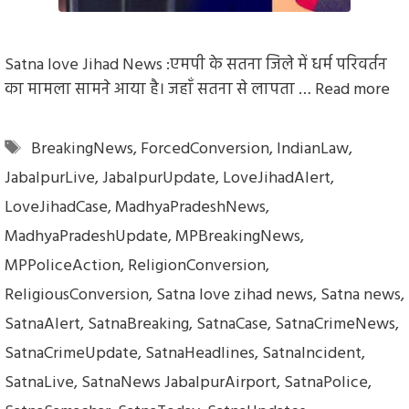
Satna love Jihad News :एमपी के सतना जिले में धर्म परिवर्तन
का मामला सामने आया है। जहाँ सतना से लापता …
Read more
Tags
BreakingNews
,
ForcedConversion
,
IndianLaw
,
JabalpurLive
,
JabalpurUpdate
,
LoveJihadAlert
,
LoveJihadCase
,
MadhyaPradeshNews
,
MadhyaPradeshUpdate
,
MPBreakingNews
,
MPPoliceAction
,
ReligionConversion
,
ReligiousConversion
,
Satna love zihad news
,
Satna news
,
SatnaAlert
,
SatnaBreaking
,
SatnaCase
,
SatnaCrimeNews
,
SatnaCrimeUpdate
,
SatnaHeadlines
,
SatnaIncident
,
SatnaLive
,
SatnaNews JabalpurAirport
,
SatnaPolice
,