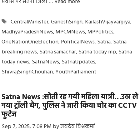
प्रवास पर सतना जिला …
Read more
Tags
CentralMinister
,
GaneshSingh
,
KailashVijayvargiya
,
MadhyaPradeshNews
,
MPCMNews
,
MPPolitics
,
OneNationOneElection
,
PoliticalNews
,
Satna
,
Satna
breaking news
,
Satna samachar
,
Satna today mp
,
Satna
today news
,
SatnaNews
,
SatnaUpdates
,
ShivrajSinghChouhan
,
YouthParliament
Satna News :सोती रह गयी महिला यात्री…उठा ले
गया ट्रॉली बैग, पुलिस ने जारी किया चोर का CCTV
फुटेज
Sep 7, 2025, 7:08 PM
by
जयदेव विश्वकर्मा