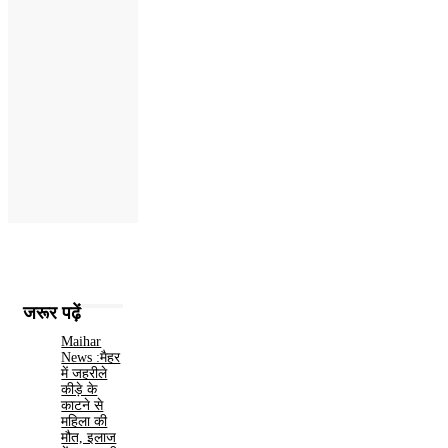
जरूर पढ़ें
Maihar
News :मैहर
में जहरीले
कीड़े के
काटने से
महिला की
मौत, इलाज