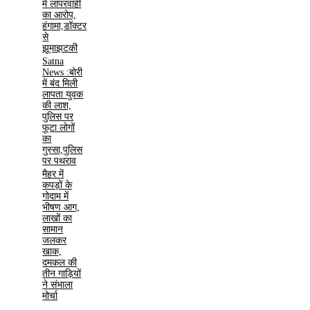
में लापरवाही
का आरोप,
हंगामा,डॉक्टर
से
झूमाझटकी
Satna
News :बोरी
में बंद मिली
लापता युवक
की लाश,
पुलिस पर
फूटा लोगों
का
गुस्सा,पुलिस
पर पथराव
मैहर में
कपड़ों के
गोदाम में
भीषण आग,
लाखों का
सामान
जलकर
खाक,
दमकल की
तीन गाड़ियों
ने संभाला
मोर्चा