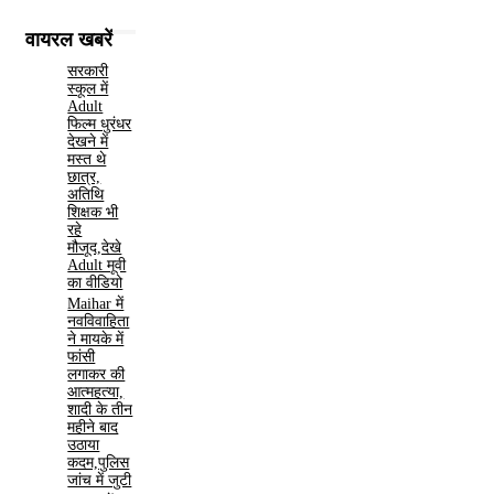
वायरल खबरें
सरकारी
स्कूल में
Adult
फिल्म धुरंधर
देखने में
मस्त थे
छात्र,
अतिथि
शिक्षक भी
रहे
मौजूद,देखे
Adult मूवी
का वीडियो
Maihar में
नवविवाहिता
ने मायके में
फांसी
लगाकर की
आत्महत्या,
शादी के तीन
महीने बाद
उठाया
कदम,पुलिस
जांच में जुटी