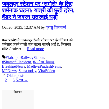
जबलपुर स्टेशन पर ‘समोसे’ के लिए
शर्मनाक घटना: यात्री की छूटी ट्रेन,
वेंडर ने जबरन उतरवाई घड़ी
Oct 20, 2025, 12:37 AM
by
प्रांशु विश्वकर्मा
मध्य प्रदेश के जबलपुर रेलवे स्टेशन पर इंसानियत को
शर्मसार करने वाली एक घटना सामने आई है, जिसका
वीडियो सोशल …
Read more
Tags
#JabalpurRailwayStation
,
#ShamefulIncident
,
#समोसा_विवाद
,
BreakingNews
,
MadhyaPradeshNews
,
MPNews
,
Satna today
,
ViralVideo
Older posts
Page
Page
Page
1
2
…
8
Next
→
विज्ञापन