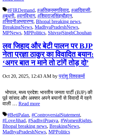
Tags
#FIRDemand
,
#अतिक्रमणविवाद
,
#आदिवासी
,
#बुधनी
,
#वनविभाग
,
#शिवराजसिंहचौहान
,
#सिवनीअभयारण्य
,
Bhopal breaking news
,
BreakingNews
,
MadhyaPradeshNews
,
MPNews
,
MPPolitics
,
ShivrajSinghChouhan
लव जिहाद और बेटी पालन पर BJP
नेता प्रज्ञा ठाकुर का विवादित बयान:
‘अगर बात न माने तो टांगें तोड़ दो’
Oct 20, 2025, 12:43 AM
by
प्रांशु विश्वकर्मा
भोपाल, मध्य प्रदेश: भारतीय जनता पार्टी (BJP) की
पूर्व सांसद और अक्सर अपने बयानों से विवादों में रहने
वाली …
Read more
Tags
#BetiPalan
,
#ControversialStatement
,
#LoveJihad
,
#SadhviPragya
,
#WomenRights
,
Bhopal breaking news
,
BreakingNews
,
MadhyaPradeshNews
,
MPPolitics