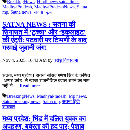
Tags
BreakingNews
,
Hindi news satna times
,
MadhyaPradesh
,
MadhyaPradeshNews
,
Satna
mp
,
Satna news
,
सतना न्यूज
SATNA NEWS : सतना की
सियासत में ‘टुच्चा’ और ‘हकलाहट’
की एंट्री: पटवारी पर टिप्पणी के बाद
गरमाई जुबानी जंग!
Nov 4, 2025, 10:43 AM
by
प्रांशु विश्वकर्मा
सतना, मध्य प्रदेश। सतना सांसद गणेश सिंह के कथित
‘थप्पड़ कांड’ से उपजा राजनीतिक बवाल थमने का नाम
नहीं ले …
Read more
Tags
BreakingNews
,
MadhyaPradesh
,
Mp news
,
Satna breaking news
,
Satna mp
,
सतना हिंदी
समाचार
मध्य प्रदेश: भिंड में दलित युवक का
अपहरण, बर्बरता की हद पार; पेशाब