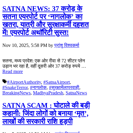
SATNA NEWS: 37 करोड़ के
सतना एयरपोर्ट पर ‘नागलोक’ का
खतरा, यात्री और सुरक्षाकर्मी दहशत
में! एयरपोर्ट अथॉरिटी सुस्त!
Nov 10, 2025, 5:58 PM
by
प्रांशु विश्वकर्मा
सतना, मध्य प्रदेश: एक ओर रीवा से 72 सीटर प्लेन
उड़ान भर रहा है, वहीं दूसरी ओर 37 करोड़ रुपये …
Read more
Tags
#AirportAuthority
,
#SatnaAirport
,
#SnakeTerror
,
#नागलोक
,
#सुरक्षामेंलापरवाही
,
BreakingNews
,
MadhyaPradesh
,
SatnaNews
SATNA SCAM : घोटाले की बड़ी
कहानी: जिंदा लोगों को बनाया ‘मृत’,
लाखों की सरकारी राशि हड़पी