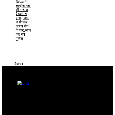
Rewa में
कांग्रेस नेता
की सरेराह
बेरहमी से
हत्या, चाकू
से गोदकर
उतारा मौत
के घाट,जांच
कर रही
पुलिस
विज्ञापन
सतना टाइम्स निडर, निष्पक्ष और समय पर सच्ची खबरें आप तक पहुँचाने के लिए
समर्पित है। हमारा उद्देश्य आमजन की समस्याओं को प्रमुखता से समाज और
सिस्टम के सामने रखना है