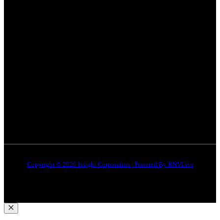
Categories
Quick Links
सतना न्यूज़
Privacy policy
भोपाल
न्यूज़
Terms & Conditions
इंदौर
न्यूज़
DMCA
जबलपुर न्यूज़
Disclaimer
Quick Links
About Us
Contact Us
Copyright © 2026 Insight Corporation | Powered By
RNVLive
Close