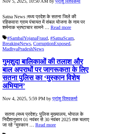
Nov 5, 2025, 10:50 AM
by
प्रांशु विश्वकर्मा
Satna News :मध्य प्रदेश के सतना जिले की
रहिकवारा ग्राम पंचायत में संबल योजना के नाम पर
शर्मनाक भ्रष्टाचार सामने …
Read more
Tags
#SambalYojanaFraud
,
#SatnaScam
,
BreakingNews
,
CorruptionExposed
,
MadhyaPradeshNews
गुमशुदा बालिकाओं की तलाश और
बाल अपराधों पर जागरूकता के लिए
सतना पुलिस का ‘मुस्कान विशेष
अभियान’
Nov 4, 2025, 5:59 PM
by
प्रांशु विश्वकर्मा
सतना (मध्य प्रदेश): पुलिस मुख्यालय, भोपाल के
निर्देशानुसार 01 नवंबर से 30 नवंबर 2025 तक चलाए
जा रहे “मुस्कान …
Read more