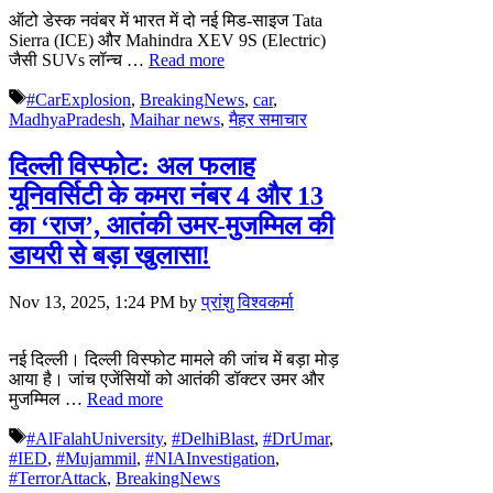
ऑटो डेस्क नवंबर में भारत में दो नई मिड-साइज Tata
Sierra (ICE) और Mahindra XEV 9S (Electric)
जैसी SUVs लॉन्च …
Read more
Tags
#CarExplosion
,
BreakingNews
,
car
,
MadhyaPradesh
,
Maihar news
,
मैहर समाचार
दिल्ली विस्फोट: अल फलाह
यूनिवर्सिटी के कमरा नंबर 4 और 13
का ‘राज’, आतंकी उमर-मुजम्मिल की
डायरी से बड़ा खुलासा!
Nov 13, 2025, 1:24 PM
by
प्रांशु विश्वकर्मा
नई दिल्ली। दिल्ली विस्फोट मामले की जांच में बड़ा मोड़
आया है। जांच एजेंसियों को आतंकी डॉक्टर उमर और
मुजम्मिल …
Read more
Tags
#AlFalahUniversity
,
#DelhiBlast
,
#DrUmar
,
#IED
,
#Mujammil
,
#NIAInvestigation
,
#TerrorAttack
,
BreakingNews