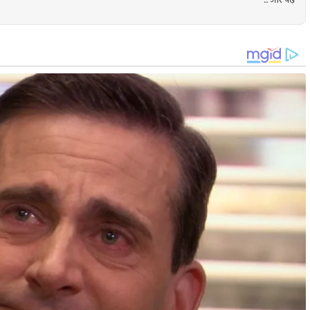
... और पढ़ें