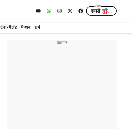
हमसे
जुड़े...
टेक/गैजेट
फैशन
धर्म
विज्ञापन