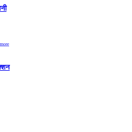
तनी
 more
क्शन