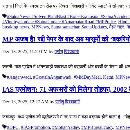
सतना | जिले के अमरपाटन रोड पर स्थित ‘विद्याश्री सॉल्वेंट प्लांट’ में सोमवा
Tags
#SatnaNews #SolventPlantBlast #BoilerExplosion #SatnaAcciden
#VindhyaUpdate #SatnaUpdate #AmarpatanRoad #MPPolice
,
Hindi 
breaking news
,
MPNews
,
Satna samachar
,
SatnaUpdates
,
मैहर न्यूज
,
म
MP अजब है! रद्दी पेपर के बाद अब मासूमों को ‘बकरिय
Dec 13, 2025, 11:59 PM
by
प्रांशु विश्वकर्मा
कटनी: मध्य प्रदेश में आंगनबाड़ी व्यवस्था की बदहाली और बच्चों के पोषण की अ
Tags
#Anganwadi
,
#GoatsInAnganwadi
,
#MidDayMeal
,
Katni
,
MPNew
IAS प्रमोशन: 71 अफसरों को मिलेगा तोहफा, 2002 ब
Dec 13, 2025, 12:27 AM
by
प्रांशु विश्वकर्मा
जबलपुर: मध्य प्रदेश की ब्यूरोक्रेसी में नए साल में बड़ा बदलाव होने वाला 
Tags
#DPC
,
#IASPromotion
,
#MohanYadav
,
#MPBureaucracy
,
MPNew