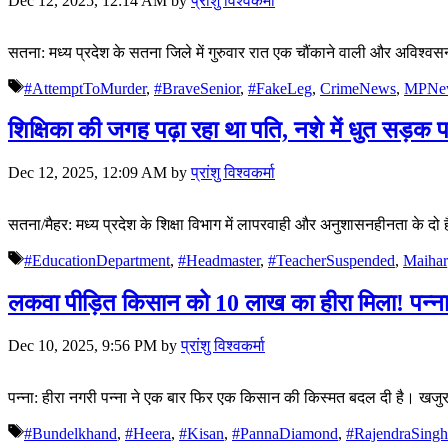
Dec 12, 2025, 12:14 AM
by
प्रांशु विश्वकर्मा
सतना: मध्य प्रदेश के सतना जिले में गुरुवार रात एक चौंकाने वाली और अवि
Tags
#AttemptToMurder
,
#BraveSenior
,
#FakeLeg
,
CrimeNews
,
MPNe
शिक्षिका की जगह पढ़ा रहा था पति, नशे में धुत सड़
Dec 12, 2025, 12:09 AM
by
प्रांशु विश्वकर्मा
सतना/मैहर: मध्य प्रदेश के शिक्षा विभाग में लापरवाही और अनुशासनहीनता के दो
Tags
#EducationDepartment
,
#Headmaster
,
#TeacherSuspended
,
Maihar
लकवा पीड़ित किसान को 10 लाख का हीरा मिला! पन्ना की
Dec 10, 2025, 9:56 PM
by
प्रांशु विश्वकर्मा
पन्ना: हीरा नगरी पन्ना ने एक बार फिर एक किसान की किस्मत बदल दी है। खजुर
Tags
#Bundelkhand
,
#Heera
,
#Kisan
,
#PannaDiamond
,
#RajendraSing