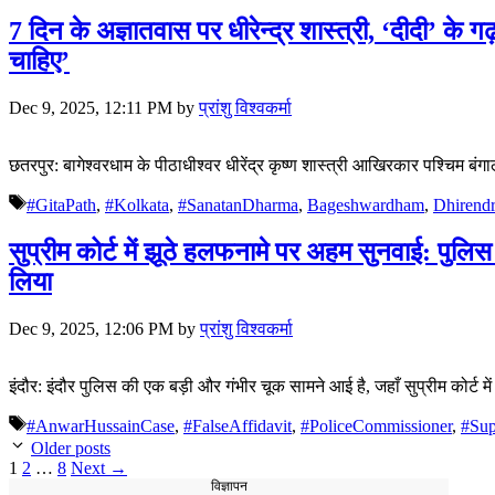
7 दिन के अज्ञातवास पर धीरेन्द्र शास्त्री, ‘दीदी’ के 
चाहिए’
Dec 9, 2025, 12:11 PM
by
प्रांशु विश्वकर्मा
छतरपुर: बागेश्वरधाम के पीठाधीश्वर धीरेंद्र कृष्ण शास्त्री आखिरकार पश्चिम बंगा
Tags
#GitaPath
,
#Kolkata
,
#SanatanDharma
,
Bageshwardham
,
Dhirendr
सुप्रीम कोर्ट में झूठे हलफनामे पर अहम सुनवाई: पुलिस
लिया
Dec 9, 2025, 12:06 PM
by
प्रांशु विश्वकर्मा
इंदौर: इंदौर पुलिस की एक बड़ी और गंभीर चूक सामने आई है, जहाँ सुप्रीम कोर्ट
Tags
#AnwarHussainCase
,
#FalseAffidavit
,
#PoliceCommissioner
,
#Sup
Older posts
Page
Page
Page
1
2
…
8
Next
→
विज्ञापन