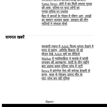
Satna News :बोरी में बंद मिली लापता युवक
की लाश, पुलिस पर फूटा लोगों का
गुस्सा,पुलिस पर पथराव
मैहर में कपड़ों के गोदाम में भीषण आग, लाखों
का सामान जलकर खाक, दमकल की तीन
गाड़ियों ने संभाला मोर्चा
वायरल खबरें
सरकारी स्कूल में Adult फिल्म धुरंधर देखने में
मस्त थे छात्र, अतिथि शिक्षक भी रहे
मौजूद,देखे Adult मूवी का वीडियो
Maihar में नवविवाहिता ने मायके में फांसी
लगाकर की आत्महत्या, शादी के तीन महीने
बाद उठाया कदम,पुलिस जांच में जुटी
Rewa में कांग्रेस नेता की सरेराह बेरहमी से
हत्या, चाकू से गोदकर उतारा मौत के
घाट,जांच कर रही पुलिस
विज्ञापन