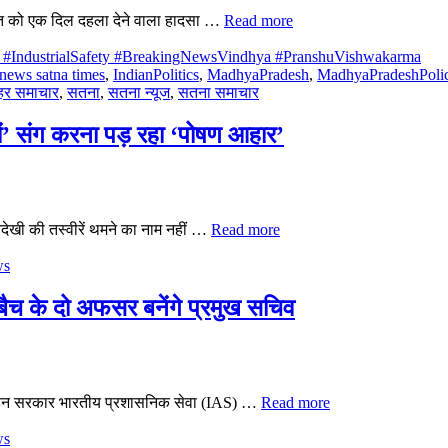
र रात को एक दिल दहला देने वाला हादसा …
Read more
t #IndustrialSafety #BreakingNewsVindhya #PranshuVishwakarma
news satna times
,
IndianPolitics
,
MadhyaPradesh
,
MadhyaPradeshPoli
ैहर समाचार
,
सतना
,
सतना न्यूज
,
सतना समाचार
ों’ संग करना पड़ रहा ‘पोषण आहार’
नदेखी की तस्वीरें थमने का नाम नहीं …
Read more
s
ैच के दो अफसर बनेंगे प्रमुख सचिव
है। मोहन सरकार भारतीय प्रशासनिक सेवा (IAS) …
Read more
s