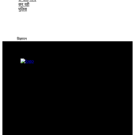
कर रही
पुलिस
विज्ञापन
सतना टाइम्स निडर, निष्पक्ष और समय पर सच्ची खबरें आप तक पहुँचाने के लिए
समर्पित है। हमारा उद्देश्य आमजन की समस्याओं को प्रमुखता से समाज और
सिस्टम के सामने रखना है
Categories
Quick Links
सतना न्यूज़
Privacy policy
भोपाल
न्यूज़
Terms & Conditions