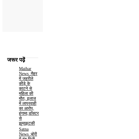
जरूर पढ़ें
Maihar
News :मैहर
में जहरीले
कीड़े के
काटने से
महिला की
मौत, इलाज
में लापरवाही
का आरोप,
हंगामा,डॉक्टर
से
झूमाझटकी
Satna
News :बोरी