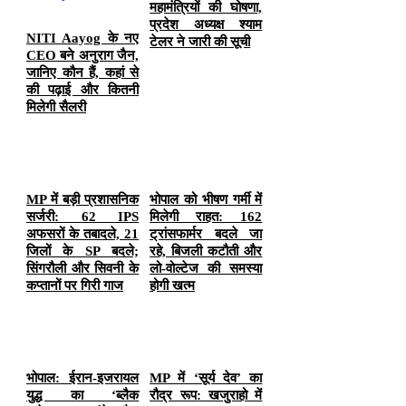
महामंत्रियों की घोषणा,
प्रदेश अध्यक्ष श्याम
NITI Aayog के नए
टेलर ने जारी की सूची
CEO बने अनुराग जैन,
जानिए कौन हैं, कहां से
की पढ़ाई और कितनी
मिलेगी सैलरी
MP में बड़ी प्रशासनिक
भोपाल को भीषण गर्मी में
सर्जरी: 62 IPS
मिलेगी राहत: 162
अफसरों के तबादले, 21
ट्रांसफार्मर बदले जा
जिलों के SP बदले;
रहे, बिजली कटौती और
सिंगरौली और सिवनी के
लो-वोल्टेज की समस्या
कप्तानों पर गिरी गाज
होगी खत्म
भोपाल: ईरान-इजरायल
MP में ‘सूर्य देव’ का
युद्ध का ‘ब्लैक
रौद्र रूप: खजुराहो में