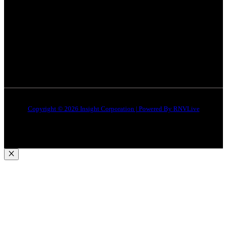
इंदौर
न्यूज़
DMCA
जबलपुर न्यूज़
Disclaimer
Quick Links
About Us
Contact Us
Copyright © 2026 Insight Corporation | Powered By
RNVLive
Close