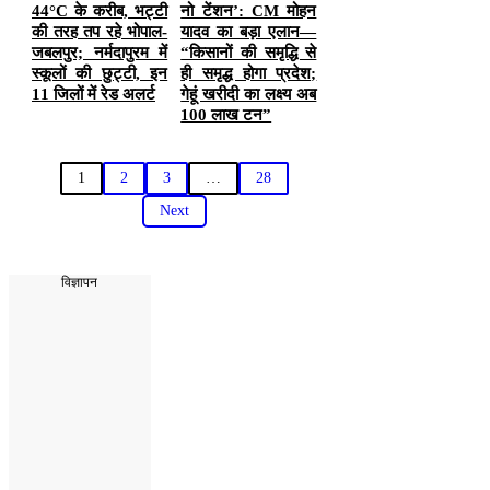
44°C के करीब, भट्टी
नो टेंशन’: CM मोहन
की तरह तप रहे भोपाल-
यादव का बड़ा एलान—
जबलपुर; नर्मदापुरम में
“किसानों की समृद्धि से
स्कूलों की छुट्टी, इन
ही समृद्ध होगा प्रदेश;
11 जिलों में रेड अलर्ट
गेहूं खरीदी का लक्ष्य अब
100 लाख टन”
1
2
3
…
28
Next
विज्ञापन