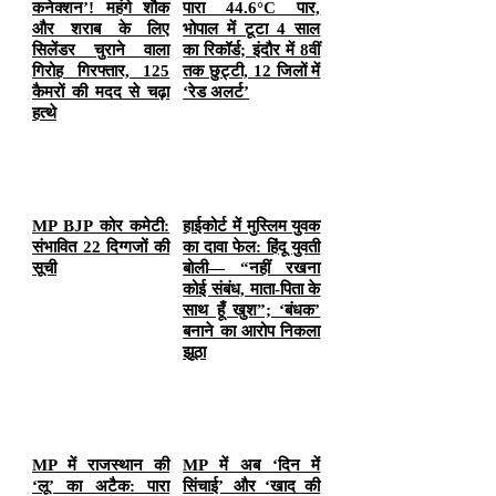
कनेक्शन’! महंगे शौक
पारा 44.6°C पार,
और शराब के लिए
भोपाल में टूटा 4 साल
सिलेंडर चुराने वाला
का रिकॉर्ड; इंदौर में 8वीं
गिरोह गिरफ्तार, 125
तक छुट्टी, 12 जिलों में
कैमरों की मदद से चढ़ा
‘रेड अलर्ट’
हत्थे
MP BJP कोर कमेटी:
हाईकोर्ट में मुस्लिम युवक
संभावित 22 दिग्गजों की
का दावा फेल: हिंदू युवती
सूची
बोली— “नहीं रखना
कोई संबंध, माता-पिता के
साथ हूँ खुश”; ‘बंधक’
बनाने का आरोप निकला
झूठा
MP में राजस्थान की
MP में अब ‘दिन में
‘लू’ का अटैक: पारा
सिंचाई’ और ‘खाद की