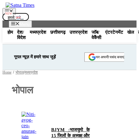
Skip
to
Menu
content
हमसे
जुड़े...
Menu
होम
देश/
मध्यप्रदेश
छत्तीसगढ़
उत्तरप्रदेश
जॉब/
एंटरटेनमेंट
खेल
विदेश
वेकैंसी
गूगल न्यूज़ में हमारे साथ जुड़ें
Home
/
भोपाल
/
मध्यप्रदेश
भोपाल
BJYM :भाजयुमो के
15 जिलों के अध्यक्ष और