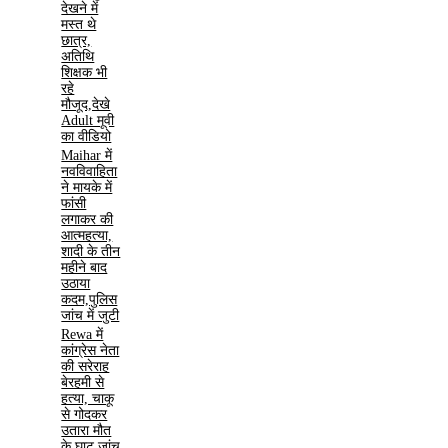
देखने में
मस्त थे
छात्र,
अतिथि
शिक्षक भी
रहे
मौजूद,देखे
Adult मूवी
का वीडियो
Maihar में
नवविवाहिता
ने मायके में
फांसी
लगाकर की
आत्महत्या,
शादी के तीन
महीने बाद
उठाया
कदम,पुलिस
जांच में जुटी
Rewa में
कांग्रेस नेता
की सरेराह
बेरहमी से
हत्या, चाकू
से गोदकर
उतारा मौत
के घाट,जांच