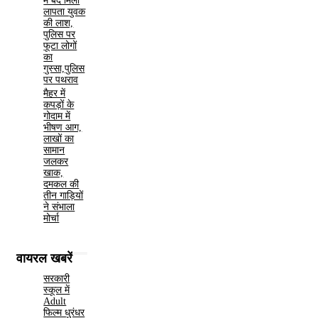
में बंद मिली
लापता युवक
की लाश,
पुलिस पर
फूटा लोगों
का
गुस्सा,पुलिस
पर पथराव
मैहर में
कपड़ों के
गोदाम में
भीषण आग,
लाखों का
सामान
जलकर
खाक,
दमकल की
तीन गाड़ियों
ने संभाला
मोर्चा
वायरल खबरें
सरकारी
स्कूल में
Adult
फिल्म धुरंधर