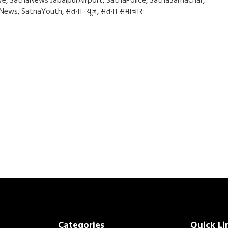
ve
,
SatnaNews JabalpurAirport
,
SatnaPolice
,
SatnaSamachar
,
lNews
,
SatnaYouth
,
सतना न्यूज
,
सतना समाचार
Categories
Quick Li