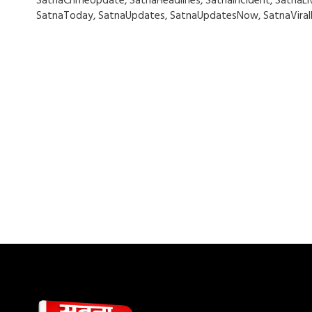
SatnaCrimeUpdate
,
SatnaHeadlines
,
SatnaIncident
,
SatnaLi
SatnaToday
,
SatnaUpdates
,
SatnaUpdatesNow
,
SatnaVira