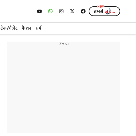
हमसे
जुड़े...
टेक/गैजेट
फैशन
धर्म
विज्ञापन