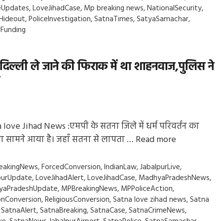
eUpdates
,
LoveJihadCase
,
Mp breaking news
,
NationalSecurity
,
Hideout
,
PoliceInvestigation
,
SatnaTimes
,
SatyaSamachar
,
rFunding
 दिल्ली ले जाने की फिराक में था शाहनवाज,पुलिस ने
 love Jihad News :एमपी के सतना जिले में धर्म परिवर्तन का
 सामने आया है। जहाँ सतना से लापता …
Read more
gs
eakingNews
,
ForcedConversion
,
IndianLaw
,
JabalpurLive
,
purUpdate
,
LoveJihadAlert
,
LoveJihadCase
,
MadhyaPradeshNews
,
yaPradeshUpdate
,
MPBreakingNews
,
MPPoliceAction
,
ionConversion
,
ReligiousConversion
,
Satna love zihad news
,
Satna
,
SatnaAlert
,
SatnaBreaking
,
SatnaCase
,
SatnaCrimeNews
,