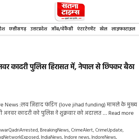
देश
छत्तीसगढ़
उत्तरप्रदेश
जॉब/वेकैंसी
एंटरटेनमेंट
खेल
लाइफस्टाइल
वर कादरी पुलिस हिरासत में, नेपाल से छिपकर बैठा
e News :लव जिहाद फंडिंग (love jihad funding) मामले के मुख्य
ी अनवर कादरी को पुलिस ने शुक्रवार को अदालत …
Read more
gs
warQadriArrested
,
BreakingNews
,
CrimeAlert
,
CrimeUpdate
,
ngNetworkExposed
,
IndiaNews
,
Indore news
,
IndoreNews
,