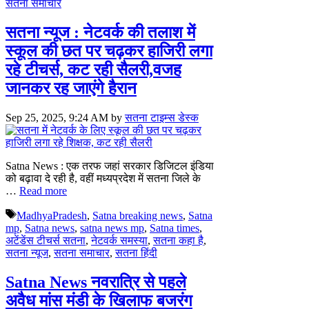
सतना समाचार
सतना न्यूज : नेटवर्क की तलाश में
स्कूल की छत पर चढ़कर हाजिरी लगा
रहे टीचर्स, कट रही सैलरी,वजह
जानकर रह जाएंगे हैरान
Sep 25, 2025, 9:24 AM
by
सतना टाइम्स डेस्क
Satna News : एक तरफ जहां सरकार डिजिटल इंडिया
को बढ़ावा दे रही है, वहीं मध्यप्रदेश में सतना जिले के
…
Read more
Tags
MadhyaPradesh
,
Satna breaking news
,
Satna
mp
,
Satna news
,
satna news mp
,
Satna times
,
अटेंडेंस टीचर्स सतना
,
नेटवर्क समस्या
,
सतना कहा है
,
सतना न्यूज
,
सतना समाचार
,
सतना हिंदी
Satna News नवरात्रि से पहले
अवैध मांस मंडी के खिलाफ बजरंग