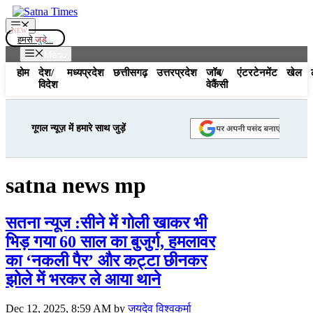
Skip
to
Menu
content
हमसे
जुड़े...
Menu
होम
देश/
मध्यप्रदेश
छत्तीसगढ़
उत्तरप्रदेश
जॉब/
एंटरटेनमेंट
खेल
विदेश
वेकैंसी
गूगल न्यूज़ में हमारे साथ जुड़ें
satna news mp
सतना न्यूज :सीने में गोली खाकर भी
भिड़ गया 60 साल का बुजुर्ग, हमलावर
का ‘नकली पैर’ और कट्टा छीनकर
झोले में भरकर ले आया थाने
Dec 12, 2025, 8:59 AM
by
जयदेव विश्वकर्मा