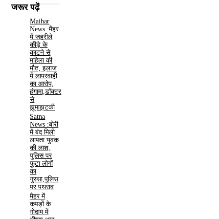
जरूर पढ़ें
Maihar
News :मैहर
में जहरीले
कीड़े के
काटने से
महिला की
मौत, इलाज
में लापरवाही
का आरोप,
हंगामा,डॉक्टर
से
झूमाझटकी
Satna
News :बोरी
में बंद मिली
लापता युवक
की लाश,
पुलिस पर
फूटा लोगों
का
गुस्सा,पुलिस
पर पथराव
मैहर में
कपड़ों के
गोदाम में