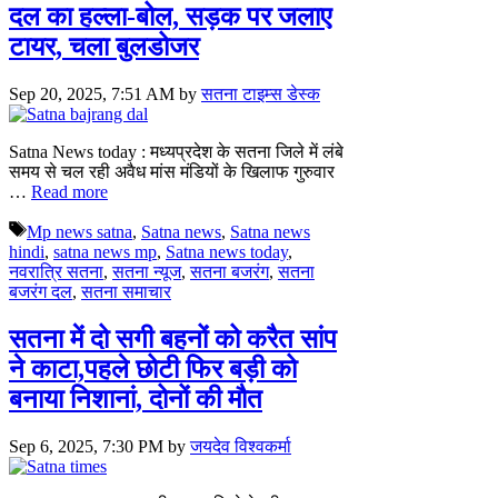
दल का हल्ला-बोल, सड़क पर जलाए
टायर, चला बुलडोजर
Sep 20, 2025, 7:51 AM
by
सतना टाइम्स डेस्क
Satna News today : मध्यप्रदेश के सतना जिले में लंबे
समय से चल रही अवैध मांस मंडियों के खिलाफ गुरुवार
…
Read more
Tags
Mp news satna
,
Satna news
,
Satna news
hindi
,
satna news mp
,
Satna news today
,
नवरात्रि सतना
,
सतना न्यूज
,
सतना बजरंग
,
सतना
बजरंग दल
,
सतना समाचार
सतना में दो सगी बहनों को करैत सांप
ने काटा,पहले छोटी फिर बड़ी को
बनाया निशानां, दोनों की मौत
Sep 6, 2025, 7:30 PM
by
जयदेव विश्वकर्मा