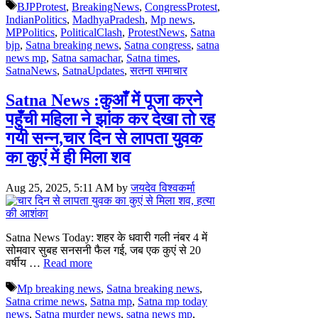
Tags
BJPProtest
,
BreakingNews
,
CongressProtest
,
IndianPolitics
,
MadhyaPradesh
,
Mp news
,
MPPolitics
,
PoliticalClash
,
ProtestNews
,
Satna
bjp
,
Satna breaking news
,
Satna congress
,
satna
news mp
,
Satna samachar
,
Satna times
,
SatnaNews
,
SatnaUpdates
,
सतना समाचार
Satna News :कुआँ में पूजा करने
पहुँची महिला ने झांक कर देखा तो रह
गयी सन्न,चार दिन से लापता युवक
का कुएं में ही मिला शव
Aug 25, 2025, 5:11 AM
by
जयदेव विश्वकर्मा
Satna News Today: शहर के धवारी गली नंबर 4 में
सोमवार सुबह सनसनी फैल गई, जब एक कुएं से 20
वर्षीय …
Read more
Tags
Mp breaking news
,
Satna breaking news
,
Satna crime news
,
Satna mp
,
Satna mp today
news
,
Satna murder news
,
satna news mp
,