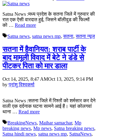
Satna News :मध्य प्रदेश के सतना जिले में गुरुवार की
रात एक ऐसी वारदात हुई, जिसने बॉलीवुड की फिल्मों
को …
Read more
Tags
Satna news
,
satna news mp
,
सतना
,
सतना न्यूज
सतना में हैवानियत: शराब पार्टी के
बाद मामूली विवाद में बेटे ने डंडे से
पीटकर पिता को मार डाला
Oct 14, 2025, 8:47 AM
Oct 13, 2025, 9:14 PM
by
प्रांशु विश्वकर्मा
Satna News :सतना जिले में रिश्तों को शर्मसार कर देने
वाली एक दर्दनाक घटना सामने आई है। यहां कोलगवां
थाना …
Read more
Tags
BreakingNews
,
Maihar samachar
,
Mp
breaking news
,
Mp news
,
Satna breaking news
,
Satna hindi news
,
satna news mp
,
SatnaNews
,