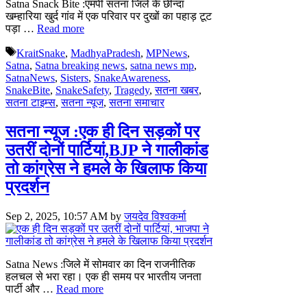
Satna Snack Bite :एमपी सतना जिले के छीन्दा
खम्हारिया खुर्द गांव में एक परिवार पर दुखों का पहाड़ टूट
पड़ा …
Read more
Tags
KraitSnake
,
MadhyaPradesh
,
MPNews
,
Satna
,
Satna breaking news
,
satna news mp
,
SatnaNews
,
Sisters
,
SnakeAwareness
,
SnakeBite
,
SnakeSafety
,
Tragedy
,
सतना खबर
,
सतना टाइम्स
,
सतना न्यूज
,
सतना समाचार
सतना न्यूज :एक ही दिन सड़कों पर
उतरीं दोनों पार्टियां,BJP ने गालीकांड
तो कांग्रेस ने हमले के खिलाफ किया
प्रदर्शन
Sep 2, 2025, 10:57 AM
by
जयदेव विश्वकर्मा
Satna News :जिले में सोमवार का दिन राजनीतिक
हलचल से भरा रहा। एक ही समय पर भारतीय जनता
पार्टी और …
Read more