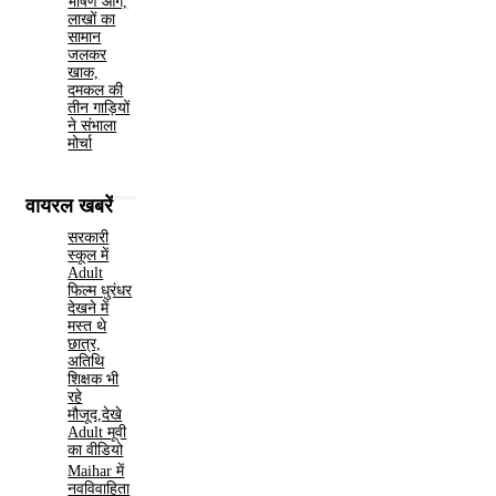
भीषण आग,
लाखों का
सामान
जलकर
खाक,
दमकल की
तीन गाड़ियों
ने संभाला
मोर्चा
वायरल खबरें
सरकारी
स्कूल में
Adult
फिल्म धुरंधर
देखने में
मस्त थे
छात्र,
अतिथि
शिक्षक भी
रहे
मौजूद,देखे
Adult मूवी
का वीडियो
Maihar में
नवविवाहिता