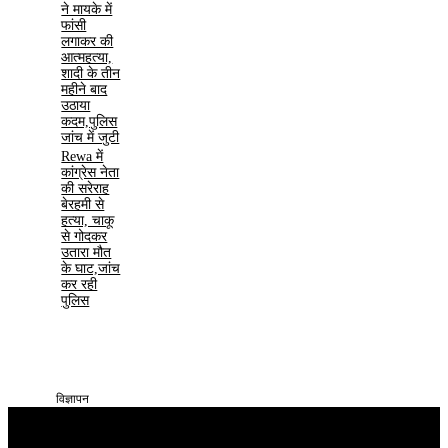
ने मायके में
फांसी
लगाकर की
आत्महत्या,
शादी के तीन
महीने बाद
उठाया
कदम,पुलिस
जांच में जुटी
Rewa में
कांग्रेस नेता
की सरेराह
बेरहमी से
हत्या, चाकू
से गोदकर
उतारा मौत
के घाट,जांच
कर रही
पुलिस
विज्ञापन