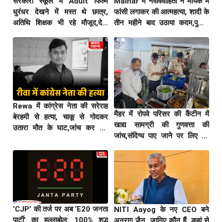
सरकारी स्कूल में Adult फिल्म
Maihar में नवविवाहिता ने मायके में
धुरंधर देखने में मस्त थे छात्र,
फांसी लगाकर की आत्महत्या, शादी के
अतिथि शिक्षक भी रहे मौजूद,देखे
तीन महीने बाद उठाया कदम,पुलिस
Adult मूवी का वीडियो
जांच में जुटी
Rewa में कांग्रेस नेता की सरेराह
मैहर में रोपवे परिसर की कैंटीन में
बेरहमी से हत्या, चाकू से गोदकर
खाद्य सामग्री की गुणवत्ता की
उतारा मौत के घाट,जांच कर रही
जांच,संदिग्ध पाए जाने पर लिए गए
पुलिस
सैंपल
‘CJP’ की तर्ज पर अब ‘E20 जनता
NITI Aayog के नए CEO बने
पार्टी’ का हल्लाबोल: 100% शुद्ध
अनुराग जैन, जानिए कौन हैं, कहां से