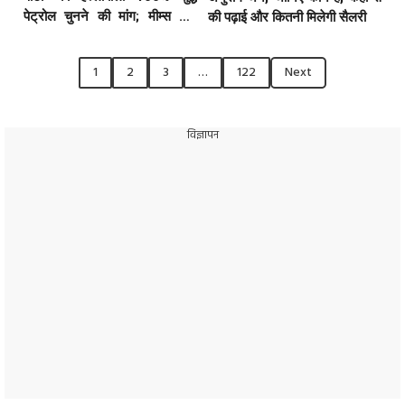
पेट्रोल चुनने की मांग; मीम्स और
की पढ़ाई और कितनी मिलेगी सैलरी
व्यंग्य के जरिए सरकार के खिलाफ
छेड़ा डिजिटल आंदोलन
1
2
3
…
122
Next
विज्ञापन