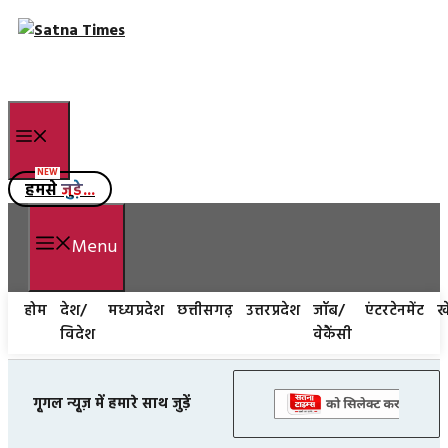
Skip
to
content
Menu
हमसे
जुड़े...
Menu
होम
देश/
मध्यप्रदेश
छत्तीसगढ़
उत्तरप्रदेश
जॉब/
एंटरटेनमेंट
ख
विदेश
वेकैंसी
गूगल न्यूज़ में हमारे साथ जुड़ें