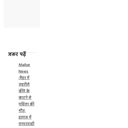
जरूर पढ़ें
Maihar
News
:मैहर में
जहरीले
कीड़े के
काटने से
महिला की
मौत,
इलाज में
लापरवाही