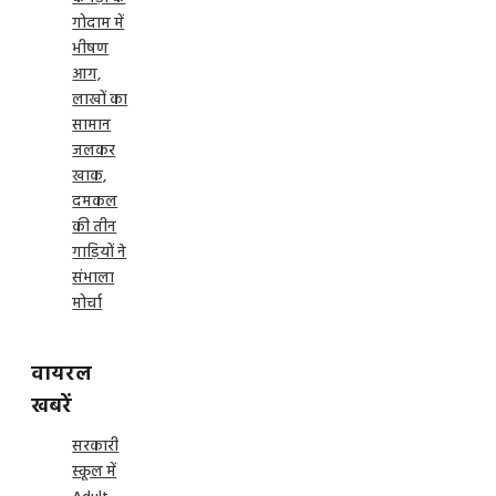
गोदाम में
भीषण
आग,
लाखों का
सामान
जलकर
खाक,
दमकल
की तीन
गाड़ियों ने
संभाला
मोर्चा
वायरल
खबरें
सरकारी
स्कूल में