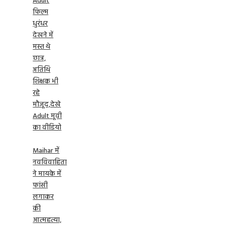
Adult
फिल्म
धुरंधर
देखने में
मस्त थे
छात्र,
अतिथि
शिक्षक भी
रहे
मौजूद,देखे
Adult मूवी
का वीडियो
Maihar में
नवविवाहिता
ने मायके में
फांसी
लगाकर
की
आत्महत्या,