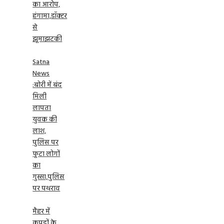
का आरोप,
हंगामा,डॉक्टर
से
झूमाझटकी
Satna
News
:बोरी में बंद
मिली
लापता
युवक की
लाश,
पुलिस पर
फूटा लोगों
का
गुस्सा,पुलिस
पर पथराव
मैहर में
कपड़ों के