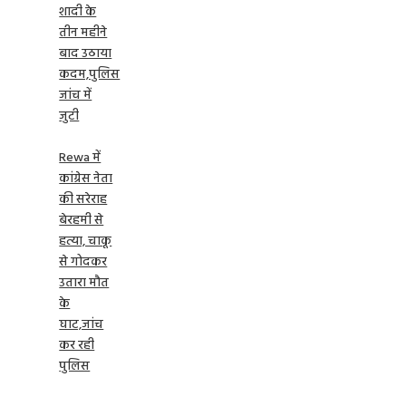
शादी के
तीन महीने
बाद उठाया
कदम,पुलिस
जांच में
जुटी
Rewa में
कांग्रेस नेता
की सरेराह
बेरहमी से
हत्या, चाकू
से गोदकर
उतारा मौत
के
घाट,जांच
कर रही
पुलिस