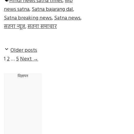
Tags
Hindi news satna times
,
Mp
news satna
,
Satna bajarang dal
,
Satna breaking news
,
Satna news
,
सतना न्यूज
,
सतना समाचार
Older posts
Page
Page
Page
1
2
…
5
Next
→
विज्ञापन