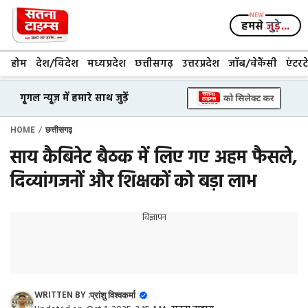
Skip
to
हमसे
जुड़े...
content
होम
देश/विदेश
मध्यप्रदेश
छत्तीसगढ़
उत्तरप्रदेश
जॉब/वेकैंसी
एंटरट
गूगल न्यूज़ में हमारे साथ जुड़ें
/
HOME
छत्तीसगढ़
साय कैबिनेट बैठक में लिए गए अहम फैसले,
दिव्यांगजनों और शिक्षकों को बड़ा लाभ
विज्ञापन
WRITTEN BY :
प्रांशु विश्वकर्मा