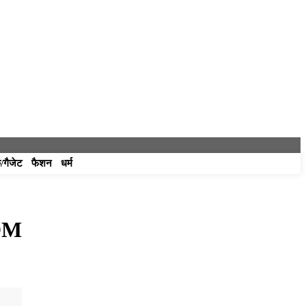
/गैजेट
फैशन
धर्म
SDM