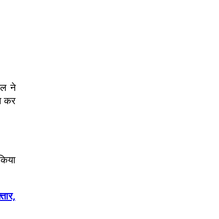
दल ने
ंप कर
 किया
्तार,