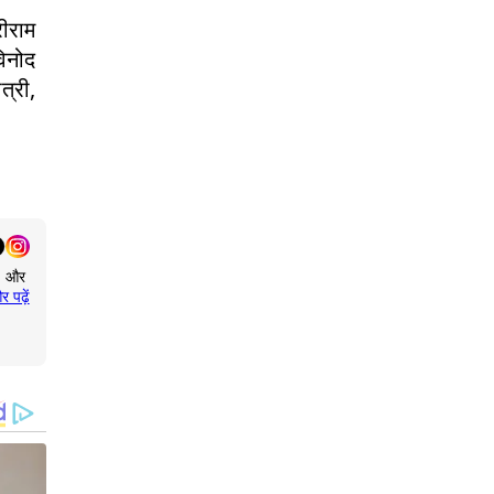
रीराम
विनोद
्री,
य, और
र पढ़ें