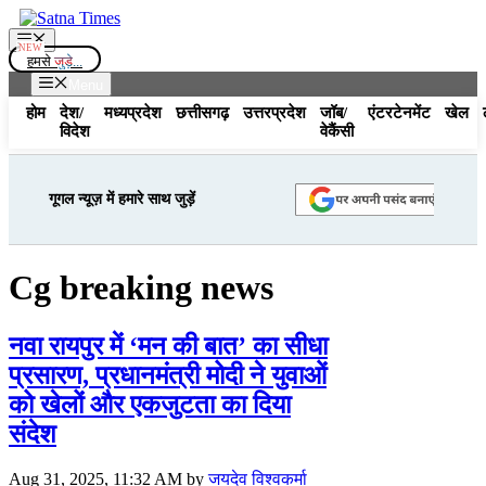
Skip
to
Menu
content
हमसे
जुड़े...
Menu
होम
देश/
मध्यप्रदेश
छत्तीसगढ़
उत्तरप्रदेश
जॉब/
एंटरटेनमेंट
खेल
विदेश
वेकैंसी
गूगल न्यूज़ में हमारे साथ जुड़ें
Cg breaking news
नवा रायपुर में ‘मन की बात’ का सीधा
प्रसारण, प्रधानमंत्री मोदी ने युवाओं
को खेलों और एकजुटता का दिया
संदेश
Aug 31, 2025, 11:32 AM
by
जयदेव विश्वकर्मा