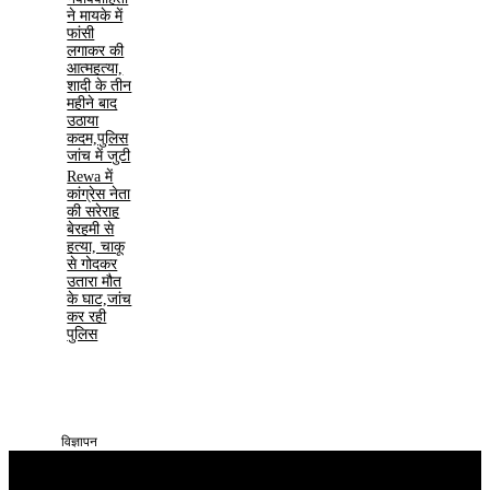
ने मायके में
फांसी
लगाकर की
आत्महत्या,
शादी के तीन
महीने बाद
उठाया
कदम,पुलिस
जांच में जुटी
Rewa में
कांग्रेस नेता
की सरेराह
बेरहमी से
हत्या, चाकू
से गोदकर
उतारा मौत
के घाट,जांच
कर रही
पुलिस
विज्ञापन