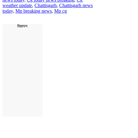
weather update
,
Chattisgarh
,
Chattisgarh news
today
,
Mp breaking news
,
Mp cg
विज्ञापन