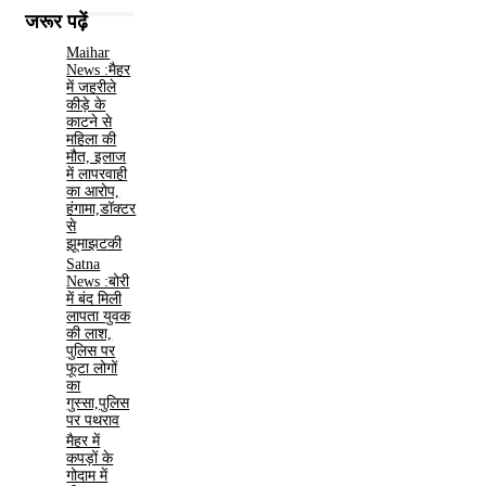
जरूर पढ़ें
Maihar
News :मैहर
में जहरीले
कीड़े के
काटने से
महिला की
मौत, इलाज
में लापरवाही
का आरोप,
हंगामा,डॉक्टर
से
झूमाझटकी
Satna
News :बोरी
में बंद मिली
लापता युवक
की लाश,
पुलिस पर
फूटा लोगों
का
गुस्सा,पुलिस
पर पथराव
मैहर में
कपड़ों के
गोदाम में