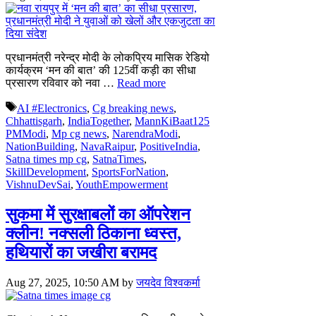
प्रधानमंत्री नरेन्द्र मोदी के लोकप्रिय मासिक रेडियो
कार्यक्रम ‘मन की बात’ की 125वीं कड़ी का सीधा
प्रसारण रविवार को नवा …
Read more
Tags
AI #Electronics
,
Cg breaking news
,
Chhattisgarh
,
IndiaTogether
,
MannKiBaat125
PMModi
,
Mp cg news
,
NarendraModi
,
NationBuilding
,
NavaRaipur
,
PositiveIndia
,
Satna times mp cg
,
SatnaTimes
,
SkillDevelopment
,
SportsForNation
,
VishnuDevSai
,
YouthEmpowerment
सुकमा में सुरक्षाबलों का ऑपरेशन
क्लीन! नक्सली ठिकाना ध्वस्त,
हथियारों का जखीरा बरामद
Aug 27, 2025, 10:50 AM
by
जयदेव विश्वकर्मा