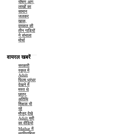
भीषण आग,
लाखों का
सामान
जलकर
खाक,
दमकल की
तीन गाड़ियों
ने संभाला
मोर्चा
वायरल खबरें
सरकारी
स्कूल में
Adult
फिल्म धुरंधर
देखने में
मस्त थे
छात्र,
अतिथि
शिक्षक भी
रहे
मौजूद,देखे
Adult मूवी
का वीडियो
Maihar में
नवविवाहिता