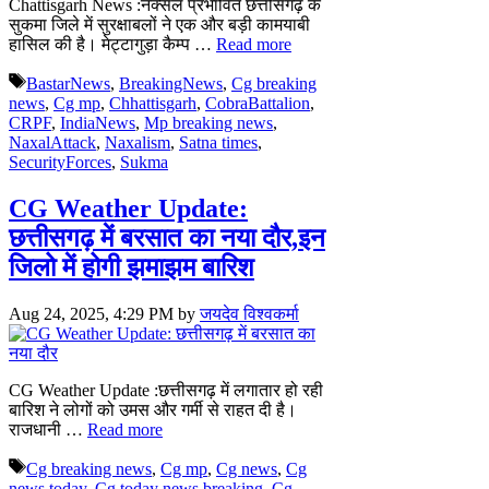
Chattisgarh News :नक्सल प्रभावित छत्तीसगढ़ के
सुकमा जिले में सुरक्षाबलों ने एक और बड़ी कामयाबी
हासिल की है। मेट्टागुड़ा कैम्प …
Read more
Tags
BastarNews
,
BreakingNews
,
Cg breaking
news
,
Cg mp
,
Chhattisgarh
,
CobraBattalion
,
CRPF
,
IndiaNews
,
Mp breaking news
,
NaxalAttack
,
Naxalism
,
Satna times
,
SecurityForces
,
Sukma
CG Weather Update:
छत्तीसगढ़ में बरसात का नया दौर,इन
जिलो में होगी झमाझम बारिश
Aug 24, 2025, 4:29 PM
by
जयदेव विश्वकर्मा
CG Weather Update :छत्तीसगढ़ में लगातार हो रही
बारिश ने लोगों को उमस और गर्मी से राहत दी है।
राजधानी …
Read more
Tags
Cg breaking news
,
Cg mp
,
Cg news
,
Cg
news today
,
Cg today news breaking
,
Cg