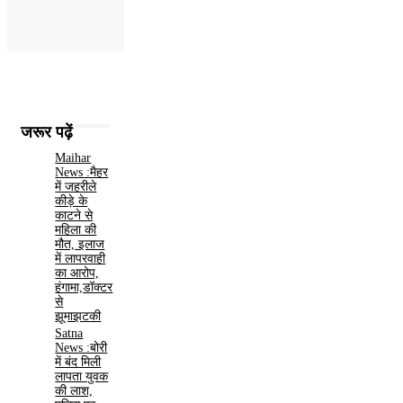
जरूर पढ़ें
Maihar
News :मैहर
में जहरीले
कीड़े के
काटने से
महिला की
मौत, इलाज
में लापरवाही
का आरोप,
हंगामा,डॉक्टर
से
झूमाझटकी
Satna
News :बोरी
में बंद मिली
लापता युवक
की लाश,