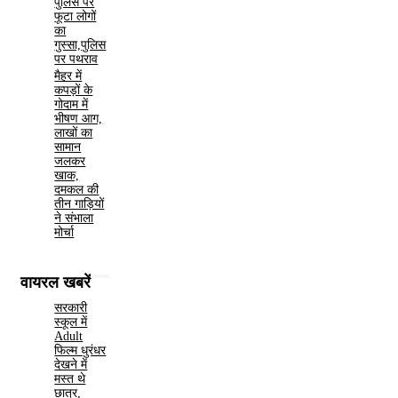
पुलिस पर
फूटा लोगों
का
गुस्सा,पुलिस
पर पथराव
मैहर में
कपड़ों के
गोदाम में
भीषण आग,
लाखों का
सामान
जलकर
खाक,
दमकल की
तीन गाड़ियों
ने संभाला
मोर्चा
वायरल खबरें
सरकारी
स्कूल में
Adult
फिल्म धुरंधर
देखने में
मस्त थे
छात्र,