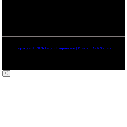
जबलपुर न्यूज़
Disclaimer
Quick Links
About Us
Contact Us
Copyright © 2026 Insight Corporation | Powered By
RNVLive
Close