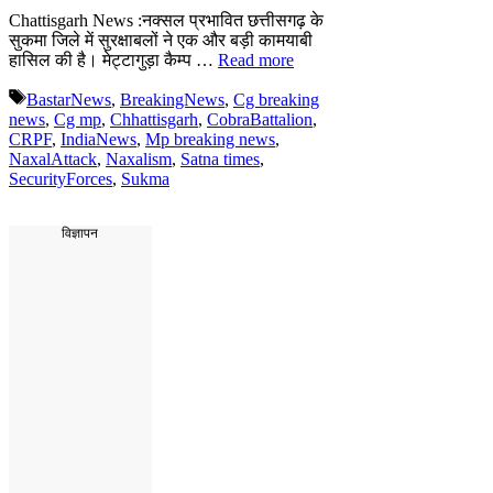
Chattisgarh News :नक्सल प्रभावित छत्तीसगढ़ के
सुकमा जिले में सुरक्षाबलों ने एक और बड़ी कामयाबी
हासिल की है। मेट्टागुड़ा कैम्प …
Read more
Tags
BastarNews
,
BreakingNews
,
Cg breaking
news
,
Cg mp
,
Chhattisgarh
,
CobraBattalion
,
CRPF
,
IndiaNews
,
Mp breaking news
,
NaxalAttack
,
Naxalism
,
Satna times
,
SecurityForces
,
Sukma
विज्ञापन