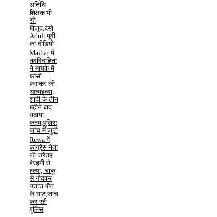
अतिथि
शिक्षक भी
रहे
मौजूद,देखे
Adult मूवी
का वीडियो
Maihar में
नवविवाहिता
ने मायके में
फांसी
लगाकर की
आत्महत्या,
शादी के तीन
महीने बाद
उठाया
कदम,पुलिस
जांच में जुटी
Rewa में
कांग्रेस नेता
की सरेराह
बेरहमी से
हत्या, चाकू
से गोदकर
उतारा मौत
के घाट,जांच
कर रही
पुलिस