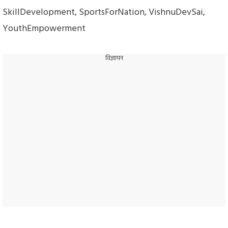
SkillDevelopment
,
SportsForNation
,
VishnuDevSai
,
YouthEmpowerment
विज्ञापन