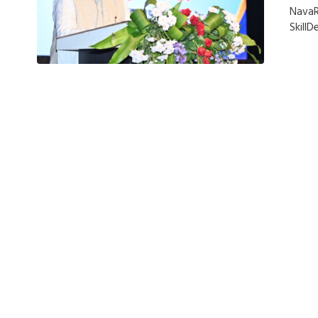
NavaR
Skill