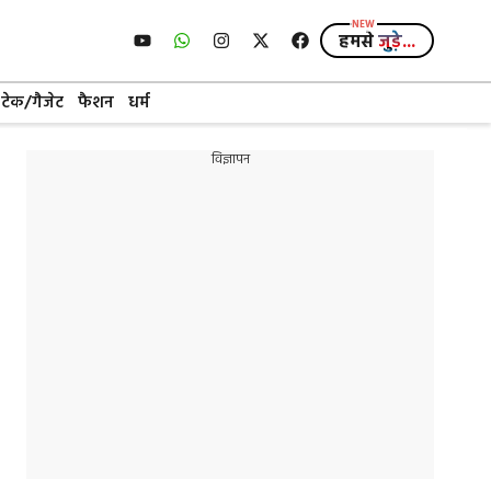
हमसे
जुड़े...
टेक/गैजेट
फैशन
धर्म
विज्ञापन