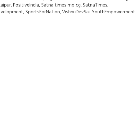
aipur
,
PositiveIndia
,
Satna times mp cg
,
SatnaTimes
,
Development
,
SportsForNation
,
VishnuDevSai
,
YouthEmpowerment