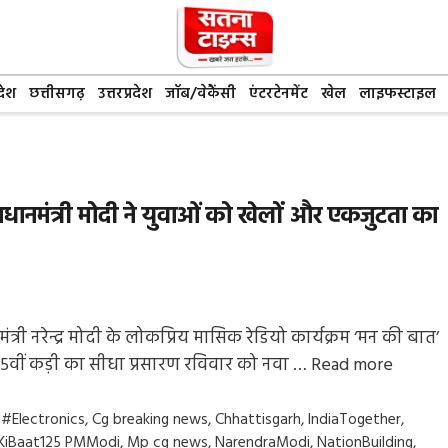
देश
छत्तीसगढ़
उत्तरप्रदेश
जॉब/वेकैंसी
एंटरटेनमेंट
खेल
लाइफस्टाइल
प्रधानमंत्री मोदी ने युवाओं को खेलों और एकजुटता का
मंत्री नरेन्द्र मोदी के लोकप्रिय मासिक रेडियो कार्यक्रम ‘मन की बात’
5वीं कड़ी का सीधा प्रसारण रविवार को नवा …
Read more
gs
 #Electronics
,
Cg breaking news
,
Chhattisgarh
,
IndiaTogether
,
iBaat125 PMModi
,
Mp cg news
,
NarendraModi
,
NationBuilding
,