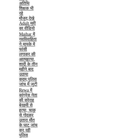
अतिथि
शिक्षक भी
रहे
मौजूद,देखे
Adult मूवी
का वीडियो
Maihar में
नवविवाहिता
ने मायके में
फांसी
लगाकर की
आत्महत्या,
शादी के तीन
महीने बाद
उठाया
कदम,पुलिस
जांच में जुटी
Rewa में
कांग्रेस नेता
की सरेराह
बेरहमी से
हत्या, चाकू
से गोदकर
उतारा मौत
के घाट,जांच
कर रही
पुलिस