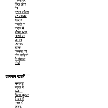
पुलिस पर
फूटा लोगों
का
गुस्सा,पुलिस
पर पथराव
मैहर में
कपड़ों के
गोदाम में
भीषण आग,
लाखों का
सामान
जलकर
खाक,
दमकल की
तीन गाड़ियों
ने संभाला
मोर्चा
वायरल खबरें
सरकारी
स्कूल में
Adult
फिल्म धुरंधर
देखने में
मस्त थे
छात्र,