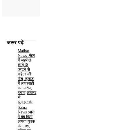
जरूर पढ़ें
Maihar
News :मैहर
में जहरीले
कीड़े के
काटने से
महिला की
मौत, इलाज
में लापरवाही
का आरोप,
हंगामा,डॉक्टर
से
झूमाझटकी
Satna
News :बोरी
में बंद मिली
लापता युवक
की लाश,