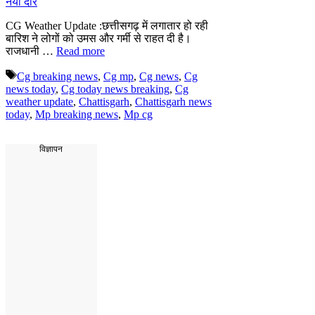
CG Weather Update :छत्तीसगढ़ में लगातार हो रही
बारिश ने लोगों को उमस और गर्मी से राहत दी है।
राजधानी …
Read more
Tags
Cg breaking news
,
Cg mp
,
Cg news
,
Cg
news today
,
Cg today news breaking
,
Cg
weather update
,
Chattisgarh
,
Chattisgarh news
today
,
Mp breaking news
,
Mp cg
विज्ञापन