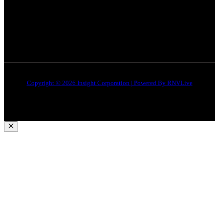
जबलपुर न्यूज़
Disclaimer
Quick Links
About Us
Contact Us
Copyright © 2026 Insight Corporation | Powered By
RNVLive
Close