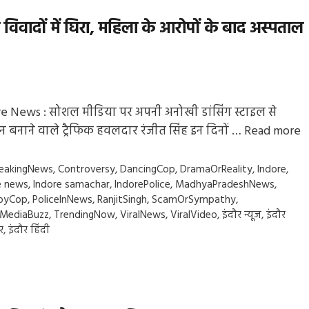
 विवादों में घिरा, महिला के आरोपों के बाद अस्पताल
e News : सोशल मीडिया पर अपनी अनोखी डांसिंग स्टाइल से
 बनाने वाले ट्रैफिक हवलदार रंजीत सिंह इन दिनों …
Read more
gs
eakingNews
,
Controversy
,
DancingCop
,
DramaOrReality
,
Indore
,
e news
,
Indore samachar
,
IndorePolice
,
MadhyaPradeshNews
,
oyCop
,
PoliceInNews
,
RanjitSingh
,
ScamOrSympathy
,
lMediaBuzz
,
TrendingNow
,
ViralNews
,
ViralVideo
,
इंदौर न्यूज
,
इंदौर
र
,
इंदौर हिंदी