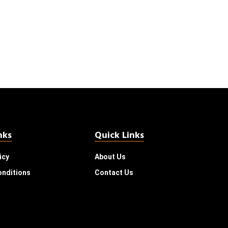
nks
Quick Links
icy
About Us
onditions
Contact Us