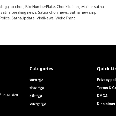
gs
ab gajab chori
,
BikeNumberPlate
,
ChoriKiKahani
,
Maihar satna
,
Satna breaking newz
,
Satna chori news
,
Satna new smp
,
Police
,
SatnaUpdate
,
ViralNews
,
WeirdTheft
Categories
Quick Li
सतना न्यूज़
Privacy pol
भोपाल
न्यूज़
Terms & C
 हमारा उद्देश्य
इंदौर
न्यूज़
DMCA
जबलपुर न्यूज़
Disclaimer