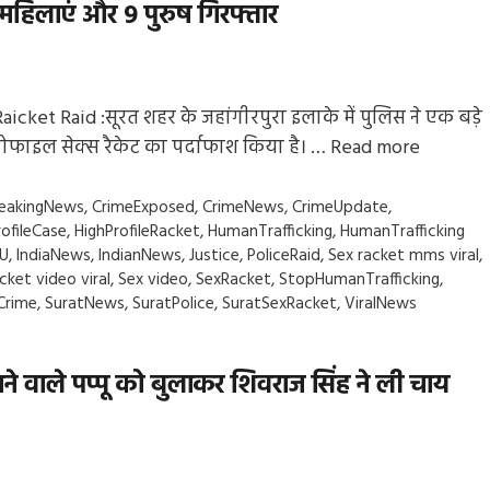
 महिलाएं और 9 पुरुष गिरफ्तार
aicket Raid :सूरत शहर के जहांगीरपुरा इलाके में पुलिस ने एक बड़े
्रोफाइल सेक्स रैकेट का पर्दाफाश किया है। …
Read more
gs
eakingNews
,
CrimeExposed
,
CrimeNews
,
CrimeUpdate
,
rofileCase
,
HighProfileRacket
,
HumanTrafficking
,
HumanTrafficking
U
,
IndiaNews
,
IndianNews
,
Justice
,
PoliceRaid
,
Sex racket mms viral
,
cket video viral
,
Sex video
,
SexRacket
,
StopHumanTrafficking
,
Crime
,
SuratNews
,
SuratPolice
,
SuratSexRacket
,
ViralNews
े वाले पप्पू को बुलाकर शिवराज सिंह ने ली चाय