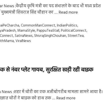
r News :केंद्रीय कृषि मंत्री का पद संभालने के बाद भी मध्य प्रदेश
र्व मुख्यमंत्री शिवराज सिंह चौहान का …
Read more
gs
aiPeCharcha
,
CommonManConnect
,
IndianPolitics
,
yaPradesh
,
MamaStyle
,
PappuTeaStall
,
PoliticalConnect
,
cConnect
,
SatnaNews
,
ShivrajSinghChouhan
,
StreetTea
,
ithMama
,
ViralNews
से नंबर प्लेट गायब, सुरक्षित खड़ी रही बाइक
 News :शहर में चोरी का एक अजीबोगरीब मामला सामने आया है।
अज्ञात चोरों ने बाइक को हाथ तक …
Read more