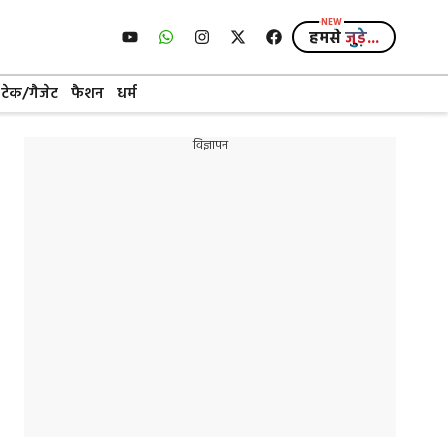
हमसे
जुड़े...
टेक/गैजेट
फैशन
धर्म
विज्ञापन