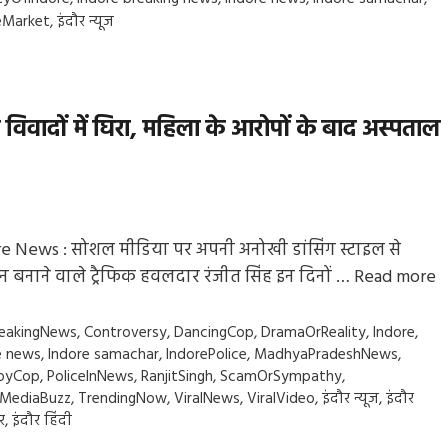
eMarket
,
इंदौर न्यूज
 विवादों में घिरा, महिला के आरोपों के बाद अस्पताल
e News : सोशल मीडिया पर अपनी अनोखी डांसिंग स्टाइल से
 बनाने वाले ट्रैफिक हवलदार रंजीत सिंह इन दिनों …
Read more
gs
eakingNews
,
Controversy
,
DancingCop
,
DramaOrReality
,
Indore
,
e news
,
Indore samachar
,
IndorePolice
,
MadhyaPradeshNews
,
oyCop
,
PoliceInNews
,
RanjitSingh
,
ScamOrSympathy
,
lMediaBuzz
,
TrendingNow
,
ViralNews
,
ViralVideo
,
इंदौर न्यूज
,
इंदौर
र
,
इंदौर हिंदी