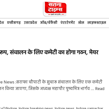
देश
छत्तीसगढ़
उत्तरप्रदेश
जॉब/वेकैंसी
एंटरटेनमेंट
खेल
लाइफस्टाइल
रूप, संचालन के लिए कमेटी का होगा गठन, मेयर
e News :सराफा चौपाटी के सुचारू संचालन के लिए एक कमेटी
न किया जाएगा, जिसके अध्यक्ष महापौर पुष्यमित्र भार्गव …
Read
gs
tyOfIndore
,
Indore breaking news
,
Indore news
,
Indore samachar
,