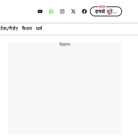
हमसे
जुड़े...
टेक/गैजेट
फैशन
धर्म
विज्ञापन