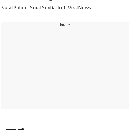
SuratPolice
,
SuratSexRacket
,
ViralNews
विज्ञापन