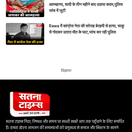
आत्महत्या, शादी के तीन महीने बाद उठाया कदम,पुलिस
जांच में जुटी
Rewa में कांग्रेस नेता की सरेराह बेरहमी से हत्या, चाकू
से गोदकर उतारा मौत के घाट,जांच कर रही पुलिस
विज्ञापन
सतना टाइम्स निडर, निष्पक्ष और समय पर सच्ची खबरें आप तक पहुँचाने के लिए समर्पित
है। हमारा उद्देश्य आमजन की समस्याओं को प्रमुखता से समाज और सिस्टम के सामने