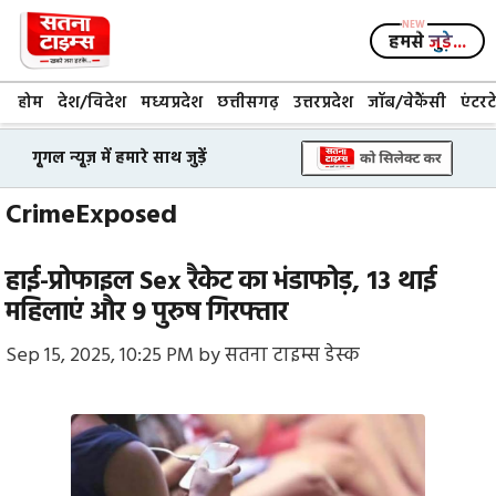
Skip
to
हमसे
जुड़े...
content
होम
देश/विदेश
मध्यप्रदेश
छत्तीसगढ़
उत्तरप्रदेश
जॉब/वेकैंसी
एंटरट
गूगल न्यूज़ में हमारे साथ जुड़ें
CrimeExposed
हाई-प्रोफाइल Sex रैकेट का भंडाफोड़, 13 थाई
महिलाएं और 9 पुरुष गिरफ्तार
Sep 15, 2025, 10:25 PM
by
सतना टाइम्स डेस्क