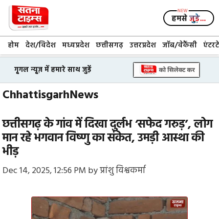
Skip
to
हमसे
जुड़े...
content
होम
देश/विदेश
मध्यप्रदेश
छत्तीसगढ़
उत्तरप्रदेश
जॉब/वेकैंसी
एंटरट
गूगल न्यूज़ में हमारे साथ जुड़ें
ChhattisgarhNews
छत्तीसगढ़ के गांव में दिखा दुर्लभ ‘सफेद गरुड़’, लोग
मान रहे भगवान विष्णु का संकेत, उमड़ी आस्था की
भीड़
Dec 14, 2025, 12:56 PM
by
प्रांशु विश्वकर्मा