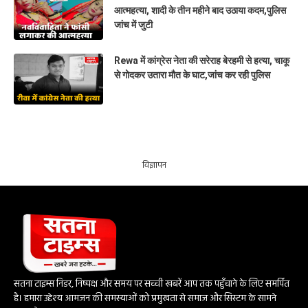
आत्महत्या, शादी के तीन महीने बाद उठाया कदम,पुलिस
जांच में जुटी
Rewa में कांग्रेस नेता की सरेराह बेरहमी से हत्या, चाकू
से गोदकर उतारा मौत के घाट,जांच कर रही पुलिस
विज्ञापन
सतना टाइम्स निडर, निष्पक्ष और समय पर सच्ची खबरें आप तक पहुँचाने के लिए समर्पित
है। हमारा उद्देश्य आमजन की समस्याओं को प्रमुखता से समाज और सिस्टम के सामने