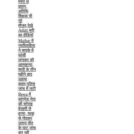
मस्त थे
छात्र,
अतिथि
शिक्षक भी
रहे
मौजूद,देखे
Adult मूवी
का वीडियो
Maihar में
नवविवाहिता
ने मायके में
फांसी
लगाकर की
आत्महत्या,
शादी के तीन
महीने बाद
उठाया
कदम,पुलिस
जांच में जुटी
Rewa में
कांग्रेस नेता
की सरेराह
बेरहमी से
हत्या, चाकू
से गोदकर
उतारा मौत
के घाट,जांच
कर रही