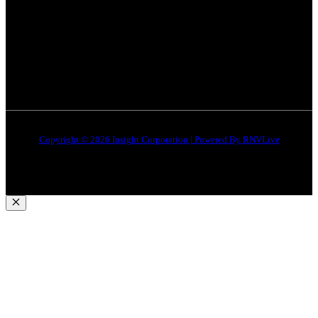
जबलपुर न्यूज़
Disclaimer
Quick Links
About Us
Contact Us
Copyright © 2026 Insight Corporation | Powered By
RNVLive
Close