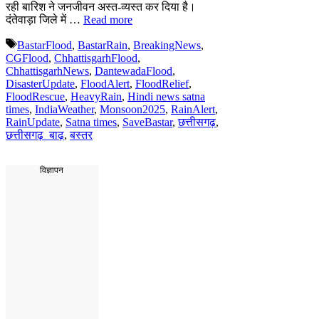
रही बारिश ने जनजीवन अस्त-व्यस्त कर दिया है।
दंतेवाड़ा जिले में …
Read more
Tags
BastarFlood
,
BastarRain
,
BreakingNews
,
CGFlood
,
ChhattisgarhFlood
,
ChhattisgarhNews
,
DantewadaFlood
,
DisasterUpdate
,
FloodAlert
,
FloodRelief
,
FloodRescue
,
HeavyRain
,
Hindi news satna
times
,
IndiaWeather
,
Monsoon2025
,
RainAlert
,
RainUpdate
,
Satna times
,
SaveBastar
,
छत्तीसगढ़
,
छत्तीसगढ़_बाढ़
,
बस्तर
विज्ञापन