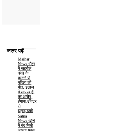
जरूर पढ़ें
Maihar
News :मैहर
में जहरीले
कीड़े के
काटने से
महिला की
मौत, इलाज
में लापरवाही
का आरोप,
हंगामा,डॉक्टर
से
झूमाझटकी
Satna
News :बोरी
में बंद मिली
लापता युवक