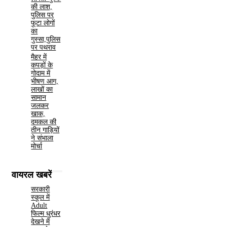
की लाश,
पुलिस पर
फूटा लोगों
का
गुस्सा,पुलिस
पर पथराव
मैहर में
कपड़ों के
गोदाम में
भीषण आग,
लाखों का
सामान
जलकर
खाक,
दमकल की
तीन गाड़ियों
ने संभाला
मोर्चा
वायरल खबरें
सरकारी
स्कूल में
Adult
फिल्म धुरंधर
देखने में