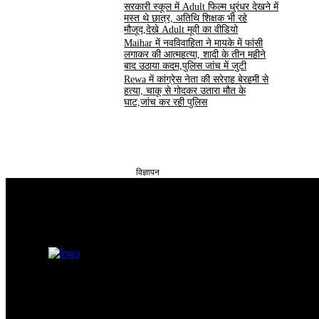
सरकारी स्कूल में Adult फिल्म धुरंधर देखने में
मस्त थे छात्र, अतिथि शिक्षक भी रहे
मौजूद,देखे Adult मूवी का वीडियो
Maihar में नवविवाहिता ने मायके में फांसी
लगाकर की आत्महत्या, शादी के तीन महीने
बाद उठाया कदम,पुलिस जांच में जुटी
Rewa में कांग्रेस नेता की सरेराह बेरहमी से
हत्या, चाकू से गोदकर उतारा मौत के
घाट,जांच कर रही पुलिस
विज्ञापन
सतना टाइम्स निडर, निष्पक्ष और समय पर सच्ची खबरें आप तक पहुँचाने के लिए समर्पित 
उद्देश्य आमजन की समस्याओं को प्रमुखता से समाज और सिस्टम के सामने रखना है