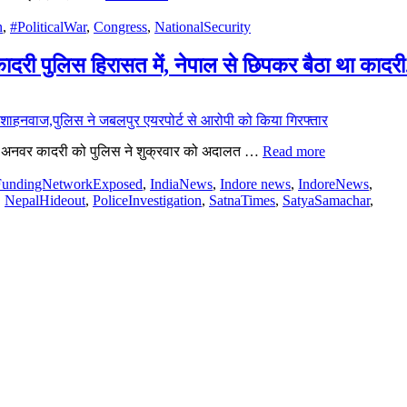
n
,
#PoliticalWar
,
Congress
,
NationalSecurity
ी पुलिस हिरासत में, नेपाल से छिपकर बैठा था कादरी
पी अनवर कादरी को पुलिस ने शुक्रवार को अदालत …
Read more
FundingNetworkExposed
,
IndiaNews
,
Indore news
,
IndoreNews
,
,
NepalHideout
,
PoliceInvestigation
,
SatnaTimes
,
SatyaSamachar
,