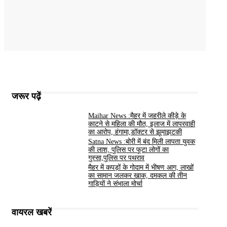
जरूर पढ़ें
Maihar News :मैहर में जहरीले कीड़े के
काटने से महिला की मौत, इलाज में लापरवाही
का आरोप, हंगामा,डॉक्टर से झूमाझटकी
Satna News :बोरी में बंद मिली लापता युवक
की लाश, पुलिस पर फूटा लोगों का
गुस्सा,पुलिस पर पथराव
मैहर में कपड़ों के गोदाम में भीषण आग, लाखों
का सामान जलकर खाक, दमकल की तीन
गाड़ियों ने संभाला मोर्चा
वायरल खबरें