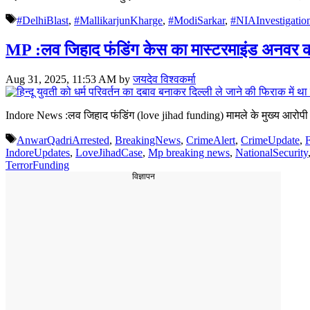
Tags
#DelhiBlast
,
#MallikarjunKharge
,
#ModiSarkar
,
#NIAInvestigatio
MP :लव जिहाद फंडिंग केस का मास्टरमाइंड अनवर कादर
Aug 31, 2025, 11:53 AM
by
जयदेव विश्वकर्मा
Indore News :लव जिहाद फंडिंग (love jihad funding) मामले के मुख्य आरो
Tags
AnwarQadriArrested
,
BreakingNews
,
CrimeAlert
,
CrimeUpdate
,
IndoreUpdates
,
LoveJihadCase
,
Mp breaking news
,
NationalSecurity
TerrorFunding
विज्ञापन