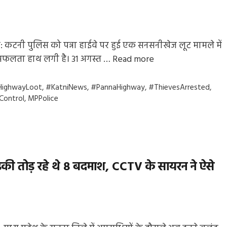
 कटनी पुलिस को पन्ना हाईवे पर हुई एक सनसनीखेज लूट मामले में
सफलता हाथ लगी है। 31 अगस्त …
Read more
gs
HighwayLoot
,
#KatniNews
,
#PannaHighway
,
#ThievesArrested
,
Control
,
MPPolice
़की तोड़ रहे थे 8 बदमाश, CCTV के सायरन ने ऐसे