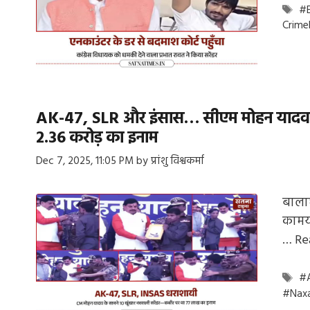
Ta
#E
Crim
AK-47, SLR और इंसास… सीएम मोहन यादव के
₹2.36 करोड़ का इनाम
Dec 7, 2025, 11:05 PM
by
प्रांशु विश्वकर्मा
बालाघ
कामया
…
Re
Ta
#
#Naxa