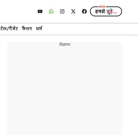
हमसे
जुड़े...
टेक/गैजेट
फैशन
धर्म
विज्ञापन