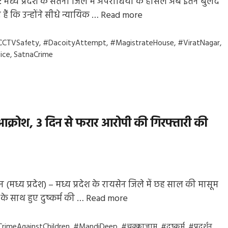
 मध्य प्रदेश के सतना जिले में अपराधियों के हौसले अब इतने बुलंद
हैं कि उन्होंने सीधे न्यायिक …
Read more
gs
CCTVSafety
,
#DacoityAttempt
,
#MagistrateHouse
,
#ViratNagar
,
ice
,
SatnaCrime
 आक्रोश, 3 दिन से फरार आरोपी की गिरफ्तारी की
न (मध्य प्रदेश) – मध्य प्रदेश के रायसेन जिले में छह साल की मासूम
 के साथ हुए दुष्कर्म की …
Read more
gs
rimeAgainstChildren
,
#MandiDeep
,
#चक्काजाम
,
#दुष्कर्म
,
#प्रदर्शन
,