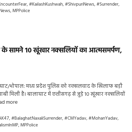
gs
ncounterFear
,
#KailashKushwah
,
#ShivpuriNews
,
#Surrender
,
eNews
,
MPPolice
 सामने 10 खूंखार नक्सलियों का आत्मसमर्पण,
ाट/भोपाल: मध्य प्रदेश पुलिस को नक्सलवाद के खिलाफ बड़ी
बी मिली है। बालाघाट में छत्तीसगढ़ से जुड़े 10 खूंखार नक्सलियों
ad more
gs
AK47
,
#BalaghatNaxaliSurrender
,
#CMYadav
,
#MohanYadav
,
lismInMP
,
MPPolice