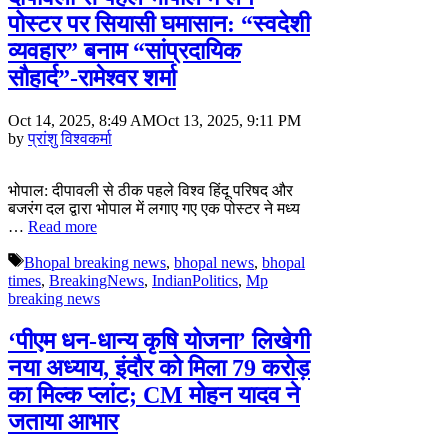
पोस्टर पर सियासी घमासान: “स्वदेशी
व्यवहार” बनाम “सांप्रदायिक
सौहार्द”-रामेश्वर शर्मा
Oct 14, 2025, 8:49 AM
Oct 13, 2025, 9:11 PM
by
प्रांशु विश्वकर्मा
भोपाल: दीपावली से ठीक पहले विश्व हिंदू परिषद और
बजरंग दल द्वारा भोपाल में लगाए गए एक पोस्टर ने मध्य
…
Read more
Tags
Bhopal breaking news
,
bhopal news
,
bhopal
times
,
BreakingNews
,
IndianPolitics
,
Mp
breaking news
‘पीएम धन-धान्य कृषि योजना’ लिखेगी
नया अध्याय, इंदौर को मिला 79 करोड़
का मिल्क प्लांट; CM मोहन यादव ने
जताया आभार