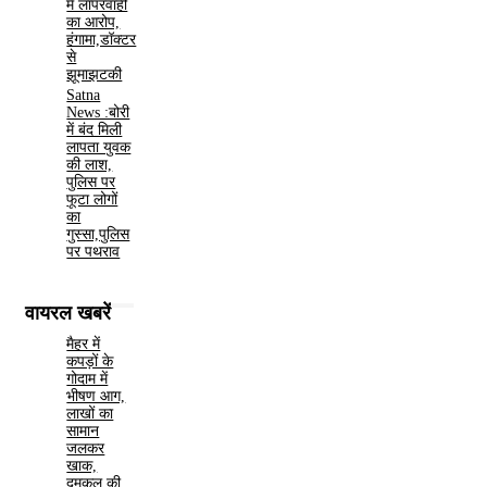
में लापरवाही
का आरोप,
हंगामा,डॉक्टर
से
झूमाझटकी
Satna
News :बोरी
में बंद मिली
लापता युवक
की लाश,
पुलिस पर
फूटा लोगों
का
गुस्सा,पुलिस
पर पथराव
वायरल खबरें
मैहर में
कपड़ों के
गोदाम में
भीषण आग,
लाखों का
सामान
जलकर
खाक,
दमकल की