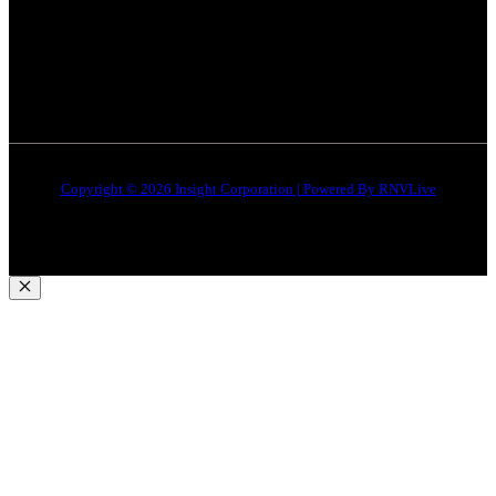
जबलपुर न्यूज़
Disclaimer
Quick Links
About Us
Contact Us
Copyright © 2026 Insight Corporation | Powered By
RNVLive
Close