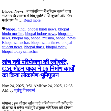
Bhopal News : बागसेवनिया में मुस्लिम बहनों द्वारा
रोजगार के लालच में हिंदू युवतियों से दुष्कर्म और फिर
मतांतरण के …
Read more
Tags
bhopal hindi
,
bhopal hindi news
,
bhopal
hindu muslim
,
bhopal indore news
,
bhopal ki
news
,
bhopal mp
,
bhopal muslim
,
bhopal news
,
Bhopal samachar
,
bhopal satna times
,
bhopal
student news
,
bhopal times
,
bhopal today
,
bhopal today samachar
लांच नदी परियोजना की स्वीकृति,
CM मोहन यादव ने 16 निर्माण कार्यों
का किया लोकार्पण-भूमिपूजन
Nov 24, 2025, 9:51 AM
Nov 24, 2025, 12:35
AM
by
प्रांशु विश्वकर्मा
भोपाल : इस दौरान लांच नदी परियोजना की स्वीकृति
दी.बण्डा में बनेगा सर्वसुविधायुक्त स्टेडियम की घोषणा