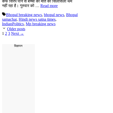
कफ सिरप पीने से बच्चों की मौत का सिलसिला थम
नहीं रहा है। गुरुवार को …
Read more
Tags
Bhopal breaking news
,
bhopal news
,
Bhopal
samachar
,
Hindi news satna times
,
IndianPolitics
,
Mp breaking news
Older posts
Page
Page
Page
1
2
3
Next
→
विज्ञापन