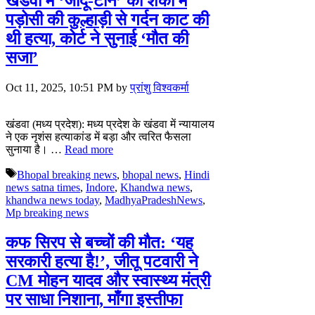
खंडवा में ‘जादू-टोने’ की शंका में
पड़ोसी की कुल्हाड़ी से गर्दन काट की
थी हत्या, कोर्ट ने सुनाई ‘मौत की
सजा’
Oct 11, 2025, 10:51 PM
by
प्रांशु विश्वकर्मा
खंडवा (मध्य प्रदेश): मध्य प्रदेश के खंडवा में न्यायालय
ने एक नृशंस हत्याकांड में बड़ा और त्वरित फैसला
सुनाया है। …
Read more
Tags
Bhopal breaking news
,
bhopal news
,
Hindi
news satna times
,
Indore
,
Khandwa news
,
khandwa news today
,
MadhyaPradeshNews
,
Mp breaking news
कफ सिरप से बच्चों की मौत: ‘यह
सरकारी हत्या है!’, जीतू पटवारी ने
CM मोहन यादव और स्वास्थ्य मंत्री
पर साधा निशाना, माँगा इस्तीफा