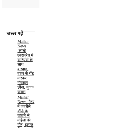
जरूर पढ़ें
Maihar
News
:काशी
एक्सप्रेस में
यात्रियों के
साथ
वारदात,
बाहर से रॉड
मारकर
मोबाइल
छीना, युवक
घायल
Maihar
News :मैहर
में जहरीले
कीड़े के
काटने से
महिला की
मौत, इलाज