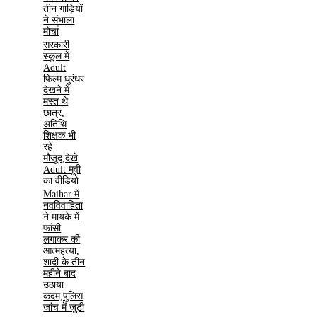
तीन गाड़ियों
ने संभाला
मोर्चा
सरकारी
स्कूल में
Adult
फिल्म धुरंधर
देखने में
मस्त थे
छात्र,
अतिथि
शिक्षक भी
रहे
मौजूद,देखे
Adult मूवी
का वीडियो
Maihar में
नवविवाहिता
ने मायके में
फांसी
लगाकर की
आत्महत्या,
शादी के तीन
महीने बाद
उठाया
कदम,पुलिस
जांच में जुटी