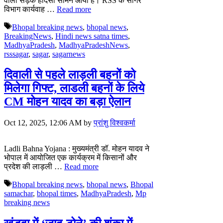
वाला सड़क हादसा सामने आया है। RSS के सागर
विभाग कार्यवाह …
Read more
Tags
Bhopal breaking news
,
bhopal news
,
BreakingNews
,
Hindi news satna times
,
MadhyaPradesh
,
MadhyaPradeshNews
,
rsssagar
,
sagar
,
sagarnews
दिवाली से पहले लाड़ली बहनों को
मिलेगा गिफ्ट, लाडली बहनों के लिये
CM मोहन यादव का बड़ा ऐलान
Oct 12, 2025, 12:06 AM
by
प्रांशु विश्वकर्मा
Ladli Bahna Yojana : मुख्यमंत्री डॉ. मोहन यादव ने
भोपाल में आयोजित एक कार्यक्रम में किसानों और
प्रदेश की लाड़ली …
Read more
Tags
Bhopal breaking news
,
bhopal news
,
Bhopal
samachar
,
bhopal times
,
MadhyaPradesh
,
Mp
breaking news