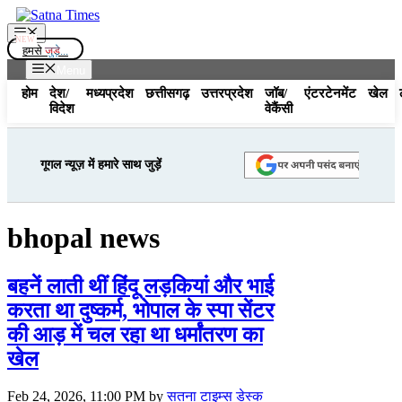
Skip
to
Menu
content
हमसे
जुड़े...
Menu
होम
देश/
मध्यप्रदेश
छत्तीसगढ़
उत्तरप्रदेश
जॉब/
एंटरटेनमेंट
खेल
विदेश
वेकैंसी
गूगल न्यूज़ में हमारे साथ जुड़ें
bhopal news
बहनें लाती थीं हिंदू लड़कियां और भाई
करता था दुष्कर्म, भोपाल के स्पा सेंटर
की आड़ में चल रहा था धर्मांतरण का
खेल
Feb 24, 2026, 11:00 PM
by
सतना टाइम्स डेस्क