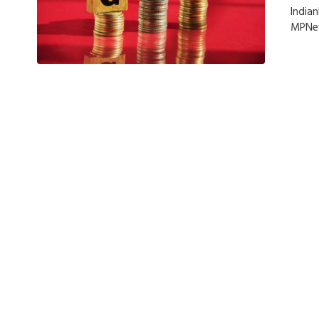
India
MPNe