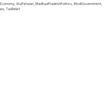
nEconomy
,
JituPatwari
,
MadhyaPradeshPolitics
,
ModiGovernment
,
ws
,
TaxRelief