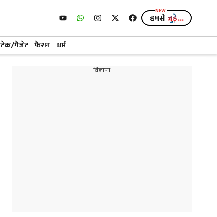
हमसे
जुड़े...
टेक/गैजेट
फैशन
धर्म
विज्ञापन