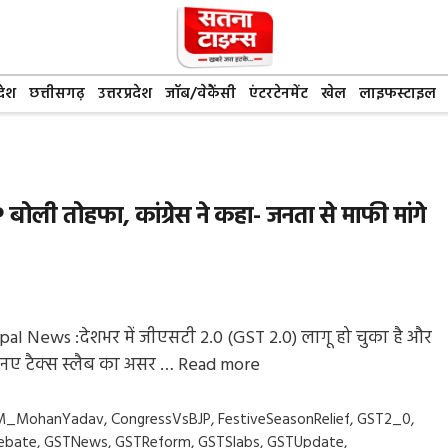
देश
छत्तीसगढ़
उत्तरप्रदेश
जॉब/वेकैंसी
एंटरटेनमेंट
खेल
लाइफस्टाइल
 बोली तोहफा, कांग्रेस ने कहा- जनता से माफी मांगे
l News :देशभर में जीएसटी 2.0 (GST 2.0) लागू हो चुका है और
नए टैक्स स्लैब का असर …
Read more
gs
M_MohanYadav
,
CongressVsBJP
,
FestiveSeasonRelief
,
GST2_0
,
ebate
,
GSTNews
,
GSTReform
,
GSTSlabs
,
GSTUpdate
,