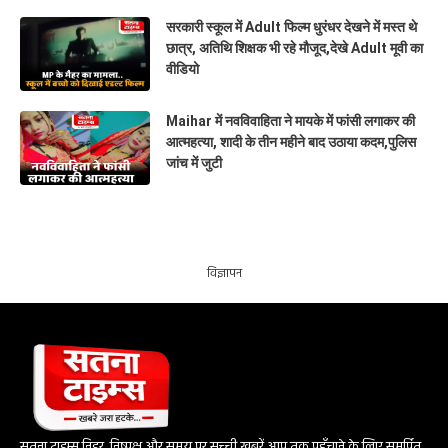
सरकारी स्कूल में Adult फिल्म धुरंधर देखने में मस्त थे
छात्र, अतिथि शिक्षक भी रहे मौजूद,देखे Adult मूवी का
वीडियो
Maihar में नवविवाहिता ने मायके में फांसी लगाकर की
आत्महत्या, शादी के तीन महीने बाद उठाया कदम,पुलिस
जांच में जुटी
विज्ञापन
सतना टाइम्स निडर, निष्पक्ष और समय पर सच्ची खबरें आप तक पहुँचाने के लिए समर्पित