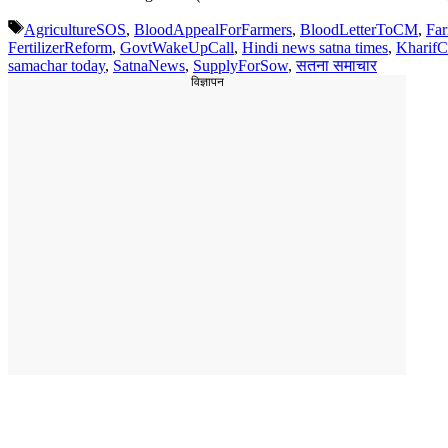
Tags
AgricultureSOS
,
BloodAppealForFarmers
,
BloodLetterToCM
,
Far
FertilizerReform
,
GovtWakeUpCall
,
Hindi news satna times
,
KharifC
samachar today
,
SatnaNews
,
SupplyForSow
,
सतना समाचार
विज्ञापन