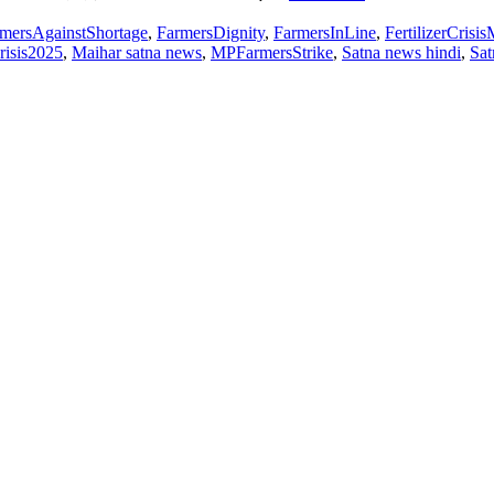
mersAgainstShortage
,
FarmersDignity
,
FarmersInLine
,
FertilizerCrisi
risis2025
,
Maihar satna news
,
MPFarmersStrike
,
Satna news hindi
,
Sat