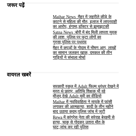
जरूर पढ़ें
Maihar News :मैहर में जहरीले कीड़े के
काटने से महिला की मौत, इलाज में लापरवाही
का आरोप, हंगामा,डॉक्टर से झूमाझटकी
Satna News :बोरी में बंद मिली लापता युवक
की लाश, पुलिस पर फूटा लोगों का
गुस्सा,पुलिस पर पथराव
मैहर में कपड़ों के गोदाम में भीषण आग, लाखों
का सामान जलकर खाक, दमकल की तीन
गाड़ियों ने संभाला मोर्चा
वायरल खबरें
सरकारी स्कूल में Adult फिल्म धुरंधर देखने में
मस्त थे छात्र, अतिथि शिक्षक भी रहे
मौजूद,देखे Adult मूवी का वीडियो
Maihar में नवविवाहिता ने मायके में फांसी
लगाकर की आत्महत्या, शादी के तीन महीने
बाद उठाया कदम,पुलिस जांच में जुटी
Rewa में कांग्रेस नेता की सरेराह बेरहमी से
हत्या, चाकू से गोदकर उतारा मौत के
घाट,जांच कर रही पुलिस