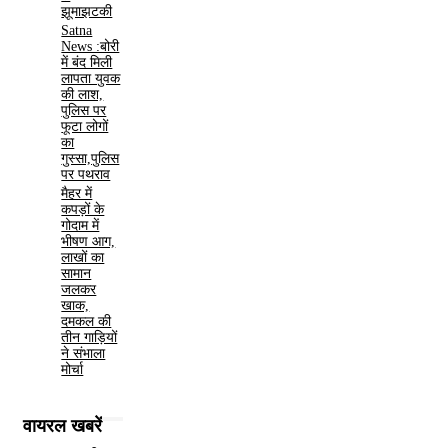
झूमाझटकी
Satna
News :बोरी
में बंद मिली
लापता युवक
की लाश,
पुलिस पर
फूटा लोगों
का
गुस्सा,पुलिस
पर पथराव
मैहर में
कपड़ों के
गोदाम में
भीषण आग,
लाखों का
सामान
जलकर
खाक,
दमकल की
तीन गाड़ियों
ने संभाला
मोर्चा
वायरल खबरें