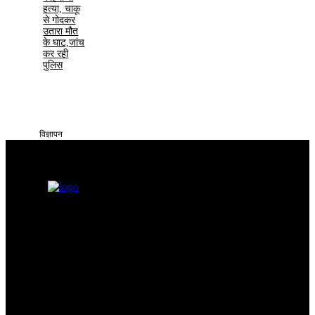
हत्या, चाकू
से गोदकर
उतारा मौत
के घाट,जांच
कर रही
पुलिस
विज्ञापन
सतना टाइम्स निडर, निष्पक्ष और समय पर सच्ची खबरें आप तक पहुँचाने के लिए
समर्पित है। हमारा उद्देश्य आमजन की समस्याओं को प्रमुखता से समाज और
सिस्टम के सामने रखना है
Categories
Quick Links