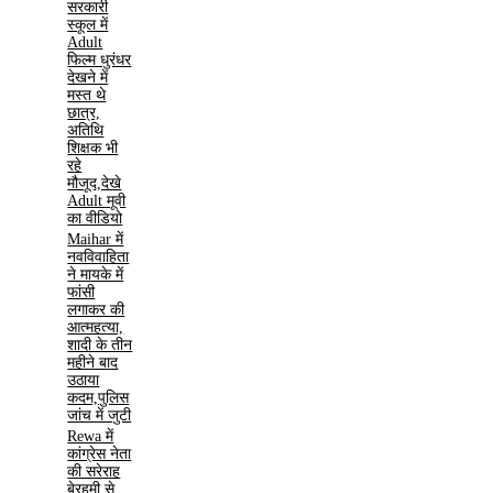
सरकारी
स्कूल में
Adult
फिल्म धुरंधर
देखने में
मस्त थे
छात्र,
अतिथि
शिक्षक भी
रहे
मौजूद,देखे
Adult मूवी
का वीडियो
Maihar में
नवविवाहिता
ने मायके में
फांसी
लगाकर की
आत्महत्या,
शादी के तीन
महीने बाद
उठाया
कदम,पुलिस
जांच में जुटी
Rewa में
कांग्रेस नेता
की सरेराह
बेरहमी से