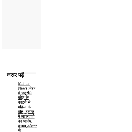
जरूर पढ़ें
Maihar
News :मैहर
में जहरीले
कीड़े के
काटने से
महिला की
मौत, इलाज
में लापरवाही
का आरोप,
हंगामा,डॉक्टर
से