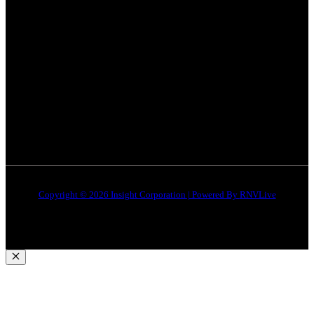
सतना न्यूज़
Privacy policy
भोपाल
न्यूज़
Terms & Conditions
इंदौर
न्यूज़
DMCA
जबलपुर न्यूज़
Disclaimer
Quick Links
About Us
Contact Us
Copyright © 2026 Insight Corporation | Powered By
RNVLive
Close