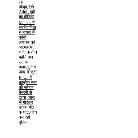
रहे
मौजूद,देखे
Adult मूवी
का वीडियो
Maihar में
नवविवाहिता
ने मायके में
फांसी
लगाकर की
आत्महत्या,
शादी के तीन
महीने बाद
उठाया
कदम,पुलिस
जांच में जुटी
Rewa में
कांग्रेस नेता
की सरेराह
बेरहमी से
हत्या, चाकू
से गोदकर
उतारा मौत
के घाट,जांच
कर रही
पुलिस