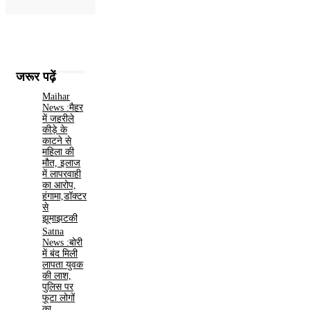
जरूर पढ़ें
Maihar
News :मैहर
में जहरीले
कीड़े के
काटने से
महिला की
मौत, इलाज
में लापरवाही
का आरोप,
हंगामा,डॉक्टर
से
झूमाझटकी
Satna
News :बोरी
में बंद मिली
लापता युवक
की लाश,
पुलिस पर
फूटा लोगों
का