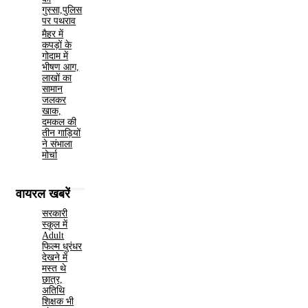
गुस्सा,पुलिस
पर पथराव
मैहर में
कपड़ों के
गोदाम में
भीषण आग,
लाखों का
सामान
जलकर
खाक,
दमकल की
तीन गाड़ियों
ने संभाला
मोर्चा
वायरल खबरें
सरकारी
स्कूल में
Adult
फिल्म धुरंधर
देखने में
मस्त थे
छात्र,
अतिथि
शिक्षक भी