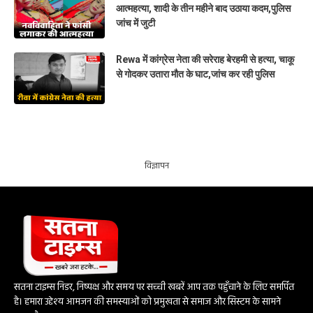
आत्महत्या, शादी के तीन महीने बाद उठाया कदम,पुलिस
जांच में जुटी
Rewa में कांग्रेस नेता की सरेराह बेरहमी से हत्या, चाकू
से गोदकर उतारा मौत के घाट,जांच कर रही पुलिस
विज्ञापन
सतना टाइम्स निडर, निष्पक्ष और समय पर सच्ची खबरें आप तक पहुँचाने के लिए समर्पित
है। हमारा उद्देश्य आमजन की समस्याओं को प्रमुखता से समाज और सिस्टम के सामने