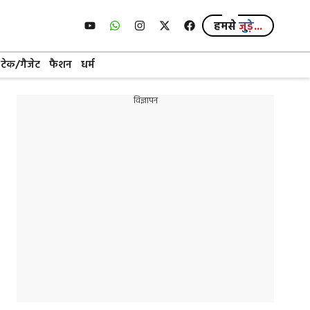
हमसे
जुड़े...
टेक/गैजेट
फैशन
धर्म
विज्ञापन