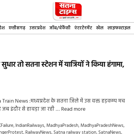
देश
छत्तीसगढ़
उत्तरप्रदेश
जॉब/वेकैंसी
एंटरटेनमेंट
खेल
लाइफस्टाइल
आ सुधार तो सतना स्टेशन में यात्रियों ने किया हंगामा,
 Train News :मध्यप्रदेश के सतना जिले में उस वक्त हड़कम्प मच
ै जब इंदौर से हावड़ा जा रही …
Read more
gs
Failure
,
IndianRailways
,
MadhyaPradesh
,
MadhyaPradeshNews
,
ngerProtest
,
RailwayNews
,
Satna railway station
,
SatnaNews
,