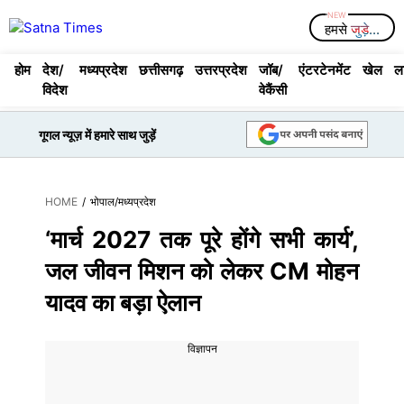
Skip
Menu
हमसे
जुड़े...
to
content
होम
देश/
मध्यप्रदेश
छत्तीसगढ़
उत्तरप्रदेश
जॉब/
एंटरटेनमेंट
खेल
ल
विदेश
वेकैंसी
गूगल न्यूज़ में हमारे साथ जुड़ें
HOME
/
भोपाल
/
मध्यप्रदेश
‘मार्च 2027 तक पूरे होंगे सभी कार्य’,
जल जीवन मिशन को लेकर CM मोहन
यादव का बड़ा ऐलान
विज्ञापन