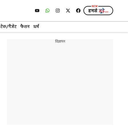
हमसे
जुड़े...
टेक/गैजेट
फैशन
धर्म
विज्ञापन