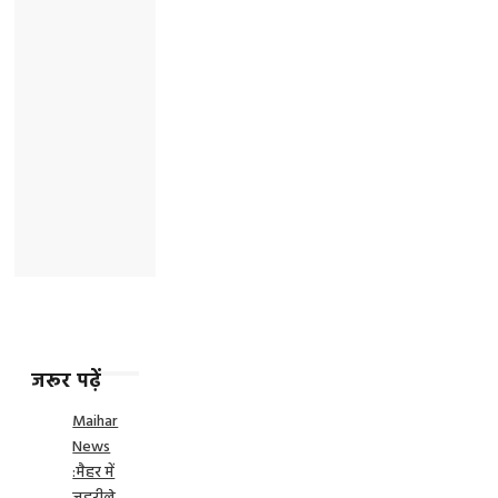
जरूर पढ़ें
Maihar
News
:मैहर में