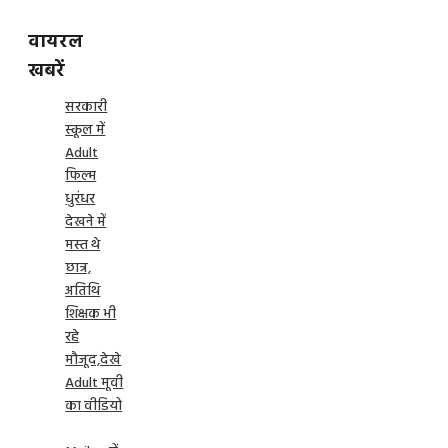
वायरल
खबरें
सरकारी
स्कूल में
Adult
फिल्म
धुरंधर
देखने में
मस्त थे
छात्र,
अतिथि
शिक्षक भी
रहे
मौजूद,देखे
Adult मूवी
का वीडियो