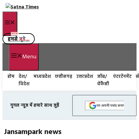
Skip
to
Menu
content
हमसे
जुड़े...
Menu
होम
देश/
मध्यप्रदेश
छत्तीसगढ़
उत्तरप्रदेश
जॉब/
एंटरटेनमेंट
ख
विदेश
वेकैंसी
गूगल न्यूज़ में हमारे साथ जुड़ें
Jansampark news