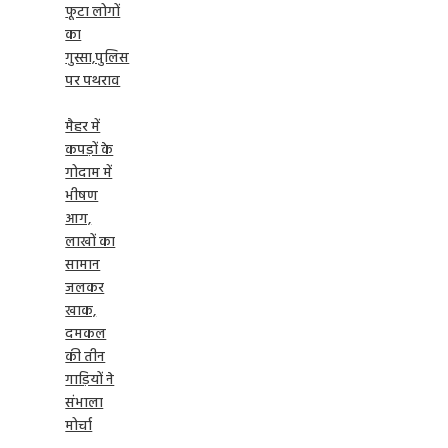
फूटा लोगों
का
गुस्सा,पुलिस
पर पथराव
मैहर में
कपड़ों के
गोदाम में
भीषण
आग,
लाखों का
सामान
जलकर
खाक,
दमकल
की तीन
गाड़ियों ने
संभाला
मोर्चा