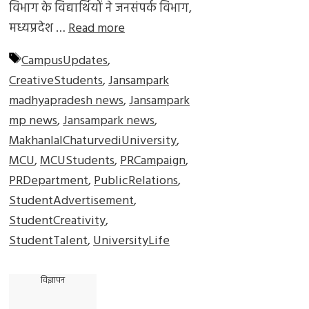
विभाग के विद्यार्थियों ने जनसंपर्क विभाग,
मध्यप्रदेश …
Read more
Tags
CampusUpdates
,
CreativeStudents
,
Jansampark
madhyapradesh news
,
Jansampark
mp news
,
Jansampark news
,
MakhanlalChaturvediUniversity
,
MCU
,
MCUStudents
,
PRCampaign
,
PRDepartment
,
PublicRelations
,
StudentAdvertisement
,
StudentCreativity
,
StudentTalent
,
UniversityLife
विज्ञापन