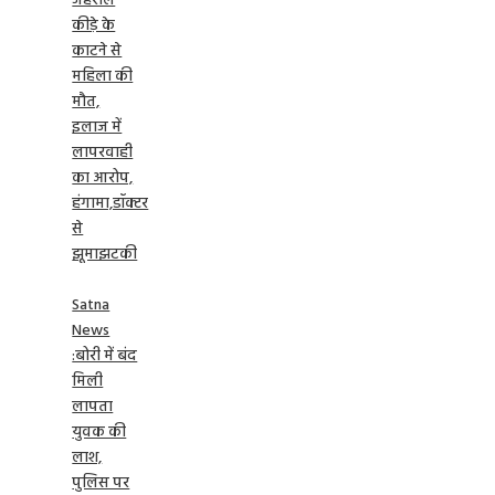
जहरीले
कीड़े के
काटने से
महिला की
मौत,
इलाज में
लापरवाही
का आरोप,
हंगामा,डॉक्टर
से
झूमाझटकी
Satna
News
:बोरी में बंद
मिली
लापता
युवक की
लाश,
पुलिस पर