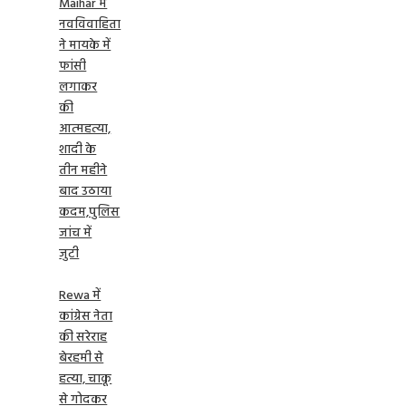
Maihar में
नवविवाहिता
ने मायके में
फांसी
लगाकर
की
आत्महत्या,
शादी के
तीन महीने
बाद उठाया
कदम,पुलिस
जांच में
जुटी
Rewa में
कांग्रेस नेता
की सरेराह
बेरहमी से
हत्या, चाकू
से गोदकर