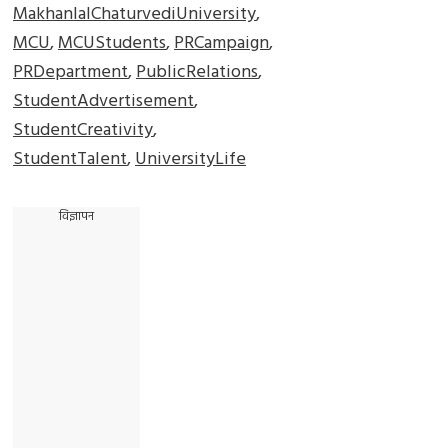
MakhanlalChaturvediUniversity
,
MCU
,
MCUStudents
,
PRCampaign
,
PRDepartment
,
PublicRelations
,
StudentAdvertisement
,
StudentCreativity
,
StudentTalent
,
UniversityLife
विज्ञापन