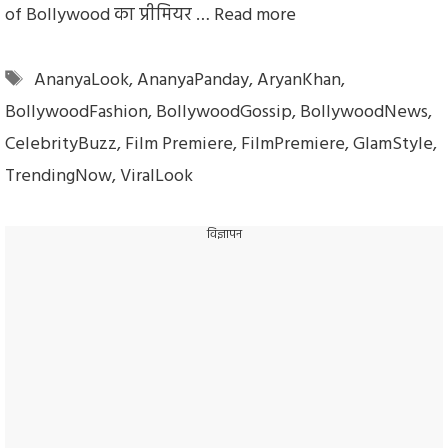
of Bollywood का प्रीमियर …
Read more
Tags
AnanyaLook
,
AnanyaPanday
,
AryanKhan
,
BollywoodFashion
,
BollywoodGossip
,
BollywoodNews
,
CelebrityBuzz
,
Film Premiere
,
FilmPremiere
,
GlamStyle
,
TrendingNow
,
ViralLook
विज्ञापन