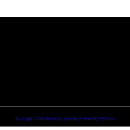
Categories
Quick Li
है। हमारा
सतना न्यूज़
Privacy poli
भोपाल
न्यूज़
Terms & Con
इंदौर
न्यूज़
DMCA
जबलपुर न्यूज़
Disclaimer
Copyright © 2026 Insight Corporation | Powered By
RNVLive