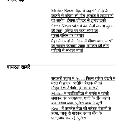
Maihar News :मैहर में जहरीले कीड़े के
काटने से महिला की मौत, इलाज में लापरवाही
का आरोप, हंगामा,डॉक्टर से झूमाझटकी
Satna News :बोरी में बंद मिली लापता युवक
की लाश, पुलिस पर फूटा लोगों का
गुस्सा,पुलिस पर पथराव
मैहर में कपड़ों के गोदाम में भीषण आग, लाखों
का सामान जलकर खाक, दमकल की तीन
गाड़ियों ने संभाला मोर्चा
वायरल खबरें
सरकारी स्कूल में Adult फिल्म धुरंधर देखने में
मस्त थे छात्र, अतिथि शिक्षक भी रहे
मौजूद,देखे Adult मूवी का वीडियो
Maihar में नवविवाहिता ने मायके में फांसी
लगाकर की आत्महत्या, शादी के तीन महीने
बाद उठाया कदम,पुलिस जांच में जुटी
Rewa में कांग्रेस नेता की सरेराह बेरहमी से
हत्या, चाकू से गोदकर उतारा मौत के
घाट,जांच कर रही पुलिस