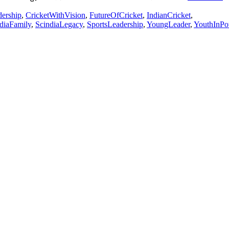
dership
,
CricketWithVision
,
FutureOfCricket
,
IndianCricket
,
diaFamily
,
ScindiaLegacy
,
SportsLeadership
,
YoungLeader
,
YouthInPo