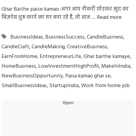
Ghar Baithe paise kamao :अगर आप नौकरी छोड़कर खुद का
बिज़नेस शुरू करने का मन बना रहे हैं, तो आज …
Read more
Tags
BusinessIdeas
,
BusinessSuccess
,
CandleBusiness
,
CandleCraft
,
CandleMaking
,
CreativeBusiness
,
EarnFromHome
,
EntrepreneurLife
,
Ghar baithe kamaye
,
HomeBusiness
,
LowInvestmentHighProfit
,
MakeInIndia
,
NewBusinessOpportunity
,
Paisa kamao ghar se
,
SmallBusinessIdeas
,
StartupIndia
,
Work from home job
विज्ञापन