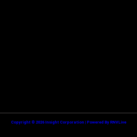
सतना टाइम्स निडर, निष्पक्ष और समय पर सच्ची खबरें आप तक पहुँचाने के लिए
समर्पित है। हमारा उद्देश्य आमजन की समस्याओं को प्रमुखता से समाज और सिस्टम के
सामने रखना है
Categories
Quick Links
सतना न्यूज़
Privacy policy
भोपाल
न्यूज़
Terms & Conditions
इंदौर
न्यूज़
DMCA
जबलपुर न्यूज़
Disclaimer
Quick Links
About Us
Contact Us
Copyright © 2026 Insight Corporation | Powered By
RNVLive