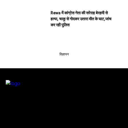
Rewa में कांग्रेस नेता की सरेराह बेरहमी से
हत्या, चाकू से गोदकर उतारा मौत के घाट,जांच
कर रही पुलिस
विज्ञापन
सतना टाइम्स निडर, निष्पक्ष और समय पर सच्ची खबरें आप तक पहुँचाने के लिए
समर्पित है। हमारा उद्देश्य आमजन की समस्याओं को प्रमुखता से समाज और सिस्टम के
सामने रखना है
Categories
Quick Links