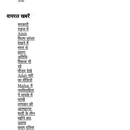
वायरल खबरें
सरकारी
स्कूल में
Adult
फिल्म धुरंधर
देखने में
मस्त थे
छात्र,
अतिथि
शिक्षक भी
रहे
मौजूद,देखे
Adult मूवी
का वीडियो
Maihar में
नवविवाहिता
ने मायके में
फांसी
लगाकर की
आत्महत्या,
शादी के तीन
महीने बाद
उठाया
कदम,पुलिस