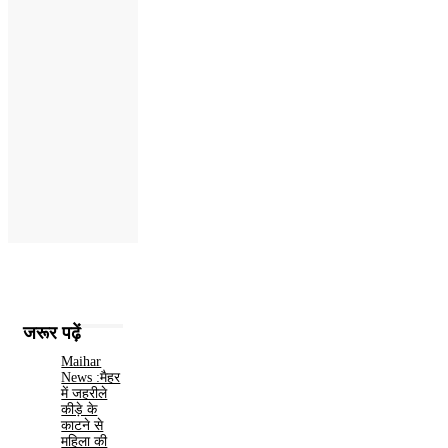
जरूर पढ़ें
Maihar
News :मैहर
में जहरीले
कीड़े के
काटने से
महिला की