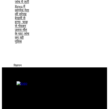
जांच में जुटी
Rewa में
कांग्रेस नेता
की सरेराह
बेरहमी से
हत्या, चाकू
से गोदकर
उतारा मौत
के घाट,जांच
कर रही
पुलिस
विज्ञापन
सतना टाइम्स निडर, निष्पक्ष और समय पर सच्ची खबरें आप तक पहुँचाने के लिए
समर्पित है। हमारा उद्देश्य आमजन की समस्याओं को प्रमुखता से समाज और
सिस्टम के सामने रखना है