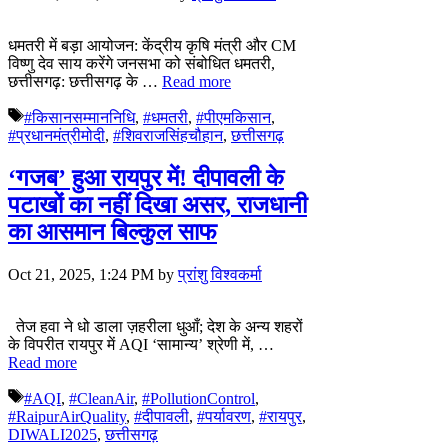
धमतरी में बड़ा आयोजन: केंद्रीय कृषि मंत्री और CM
विष्णु देव साय करेंगे जनसभा को संबोधित धमतरी,
छत्तीसगढ़: छत्तीसगढ़ के …
Read more
Tags
#किसानसम्माननिधि
,
#धमतरी
,
#पीएमकिसान
,
#प्रधानमंत्रीमोदी
,
#शिवराजसिंहचौहान
,
छत्तीसगढ़
‘गजब’ हुआ रायपुर में! दीपावली के
पटाखों का नहीं दिखा असर, राजधानी
का आसमान बिल्कुल साफ
Oct 21, 2025, 1:24 PM
by
प्रांशु विश्वकर्मा
तेज हवा ने धो डाला ज़हरीला धुआँ; देश के अन्य शहरों
के विपरीत रायपुर में AQI ‘सामान्य’ श्रेणी में, …
Read more
Tags
#AQI
,
#CleanAir
,
#PollutionControl
,
#RaipurAirQuality
,
#दीपावली
,
#पर्यावरण
,
#रायपुर
,
DIWALI2025
,
छत्तीसगढ़