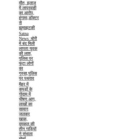
मौत, इलाज
में लापरवाही
का आरोप,
हंगामा,डॉक्टर
से
झूमाझटकी
Satna
News :बोरी
में बंद मिली
लापता युवक
की लाश,
पुलिस पर
फूटा लोगों
का
गुस्सा,पुलिस
पर पथराव
मैहर में
कपड़ों के
गोदाम में
भीषण आग,
लाखों का
सामान
जलकर
खाक,
दमकल की
तीन गाड़ियों
ने संभाला
मोर्चा