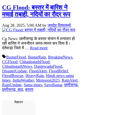
CG Flood: बस्तर में बारिश ने
मचाई तबाही, नदियों का रौद्र रूप
Aug 28, 2025, 5:00 AM
by
जयदेव विश्वकर्मा
Cg News :छत्तीसगढ़ के बस्तर संभाग में लगातार हो
रही बारिश ने जनजीवन अस्त-व्यस्त कर दिया है।
दंतेवाड़ा जिले में …
Read more
Tags
BastarFlood
,
BastarRain
,
BreakingNews
,
CGFlood
,
ChhattisgarhFlood
,
ChhattisgarhNews
,
DantewadaFlood
,
DisasterUpdate
,
FloodAlert
,
FloodRelief
,
FloodRescue
,
HeavyRain
,
Hindi news satna
times
,
IndiaWeather
,
Monsoon2025
,
RainAlert
,
RainUpdate
,
Satna times
,
SaveBastar
,
छत्तीसगढ़
,
छत्तीसगढ़_बाढ़
,
बस्तर
विज्ञापन