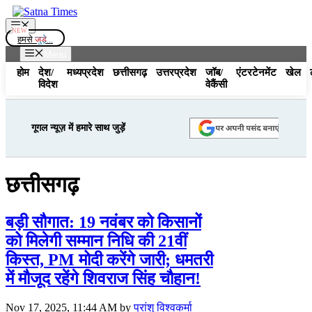
Skip
to
Menu
content
हमसे
जुड़े...
Menu
होम
देश/
मध्यप्रदेश
छत्तीसगढ़
उत्तरप्रदेश
जॉब/
एंटरटेनमेंट
खेल
विदेश
वेकैंसी
गूगल न्यूज़ में हमारे साथ जुड़ें
छत्तीसगढ़
बड़ी सौगात: 19 नवंबर को किसानों
को मिलेगी सम्मान निधि की 21वीं
किस्त, PM मोदी करेंगे जारी; धमतरी
में मौजूद रहेंगे शिवराज सिंह चौहान!
Nov 17, 2025, 11:44 AM
by
प्रांशु विश्वकर्मा