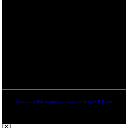
Categories
Quick Links
सतना न्यूज़
Privacy policy
भोपाल
न्यूज़
Terms & Conditions
इंदौर
न्यूज़
DMCA
जबलपुर न्यूज़
Disclaimer
Quick Links
About Us
Contact Us
Copyright © 2026 Insight Corporation | Powered By
RNVLive