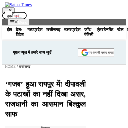
Skip
to
Menu
content
हमसे
जुड़े...
Menu
होम
देश/
मध्यप्रदेश
छत्तीसगढ़
उत्तरप्रदेश
जॉब/
एंटरटेनमेंट
खेल
विदेश
वेकैंसी
गूगल न्यूज़ में हमारे साथ जुड़ें
HOME
/
छत्तीसगढ़
‘गजब’ हुआ रायपुर में! दीपावली
के पटाखों का नहीं दिखा असर,
राजधानी का आसमान बिल्कुल
साफ