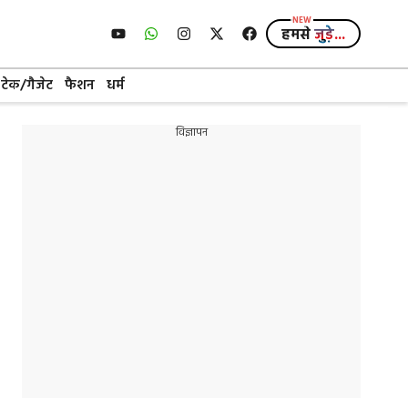
हमसे
जुड़े...
टेक/गैजेट
फैशन
धर्म
विज्ञापन