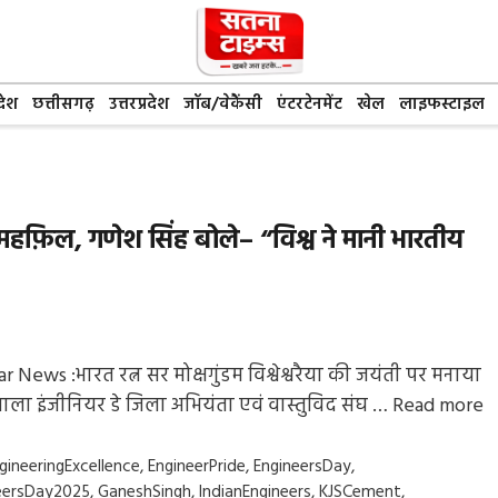
देश
छत्तीसगढ़
उत्तरप्रदेश
जॉब/वेकैंसी
एंटरटेनमेंट
खेल
लाइफस्टाइल
ी महफ़िल, गणेश सिंह बोले– “विश्व ने मानी भारतीय
r News :भारत रत्न सर मोक्षगुंडम विश्वेश्वरैया की जयंती पर मनाया
वाला इंजीनियर डे जिला अभियंता एवं वास्तुविद संघ …
Read more
gs
gineeringExcellence
,
EngineerPride
,
EngineersDay
,
eersDay2025
,
GaneshSingh
,
IndianEngineers
,
KJSCement
,