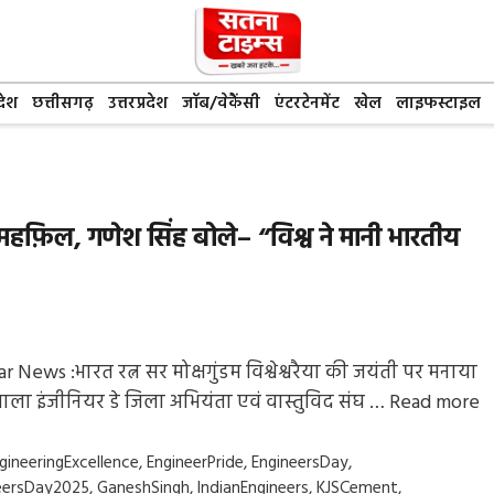
देश
छत्तीसगढ़
उत्तरप्रदेश
जॉब/वेकैंसी
एंटरटेनमेंट
खेल
लाइफस्टाइल
ी महफ़िल, गणेश सिंह बोले– “विश्व ने मानी भारतीय
r News :भारत रत्न सर मोक्षगुंडम विश्वेश्वरैया की जयंती पर मनाया
वाला इंजीनियर डे जिला अभियंता एवं वास्तुविद संघ …
Read more
gs
gineeringExcellence
,
EngineerPride
,
EngineersDay
,
eersDay2025
,
GaneshSingh
,
IndianEngineers
,
KJSCement
,