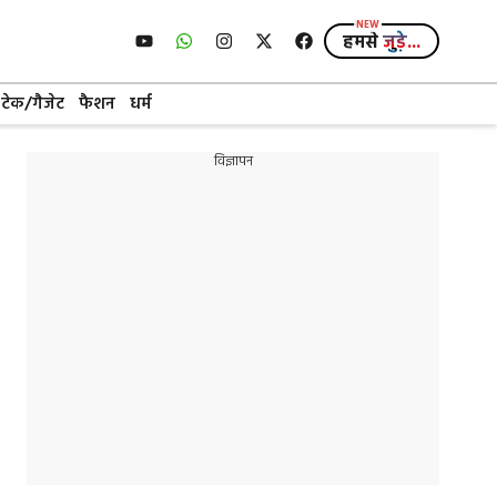
हमसे
जुड़े...
टेक/गैजेट
फैशन
धर्म
विज्ञापन