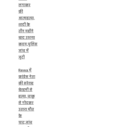
लगाकर
की
आत्महत्या,
शादी के
तीन महीने
बाद उठाया
कदम,पुलिस
जांच में
जुटी
Rewa में
कांग्रेस नेता
की सरेराह
बेरहमी से
हत्या, चाकू
से गोदकर
उतारा मौत
के
घाट,जांच