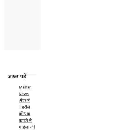
जरूर पढ़ें
Maihar
News
:मैहर में
जहरीले
कीड़े के
काटने से
महिला की