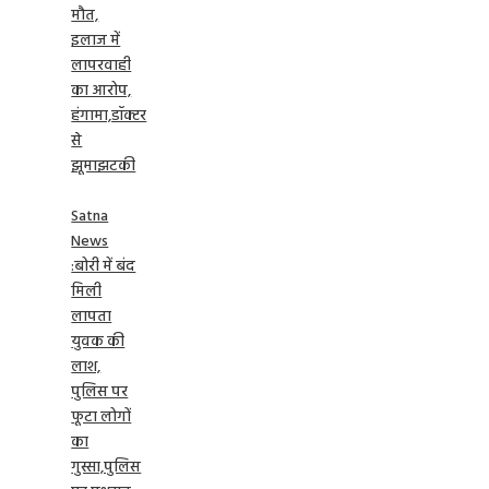
मौत,
इलाज में
लापरवाही
का आरोप,
हंगामा,डॉक्टर
से
झूमाझटकी
Satna
News
:बोरी में बंद
मिली
लापता
युवक की
लाश,
पुलिस पर
फूटा लोगों
का
गुस्सा,पुलिस