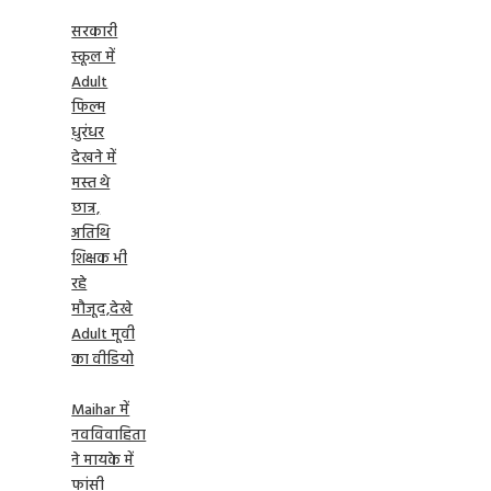
सरकारी
स्कूल में
Adult
फिल्म
धुरंधर
देखने में
मस्त थे
छात्र,
अतिथि
शिक्षक भी
रहे
मौजूद,देखे
Adult मूवी
का वीडियो
Maihar में
नवविवाहिता
ने मायके में
फांसी