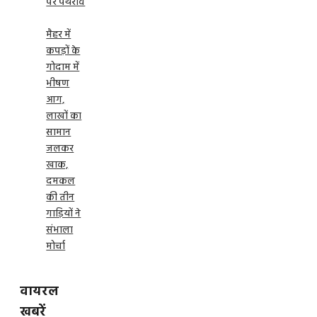
पर पथराव
मैहर में
कपड़ों के
गोदाम में
भीषण
आग,
लाखों का
सामान
जलकर
खाक,
दमकल
की तीन
गाड़ियों ने
संभाला
मोर्चा
वायरल
खबरें