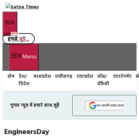
Skip
to
Menu
content
हमसे
जुड़े...
Menu
होम
देश/
मध्यप्रदेश
छत्तीसगढ़
उत्तरप्रदेश
जॉब/
एंटरटेनमेंट
ख
विदेश
वेकैंसी
गूगल न्यूज़ में हमारे साथ जुड़ें
EngineersDay