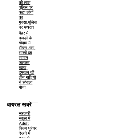
की लाश,
पुलिस पर
फूटा लोगों
का
गुस्सा,पुलिस
पर पथराव
मैहर में
कपड़ों के
गोदाम में
भीषण आग,
लाखों का
सामान
जलकर
खाक,
दमकल की
तीन गाड़ियों
ने संभाला
मोर्चा
वायरल खबरें
सरकारी
स्कूल में
Adult
फिल्म धुरंधर
देखने में