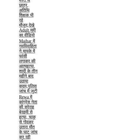
मस्त थे
छात्र,
अतिथि
शिक्षक भी
रहे
मौजूद,देखे
Adult मूवी
का वीडियो
Maihar में
नवविवाहिता
ने मायके में
फांसी
लगाकर की
आत्महत्या,
शादी के तीन
महीने बाद
उठाया
कदम,पुलिस
जांच में जुटी
Rewa में
कांग्रेस नेता
की सरेराह
बेरहमी से
हत्या, चाकू
से गोदकर
उतारा मौत
के घाट,जांच
कर रही