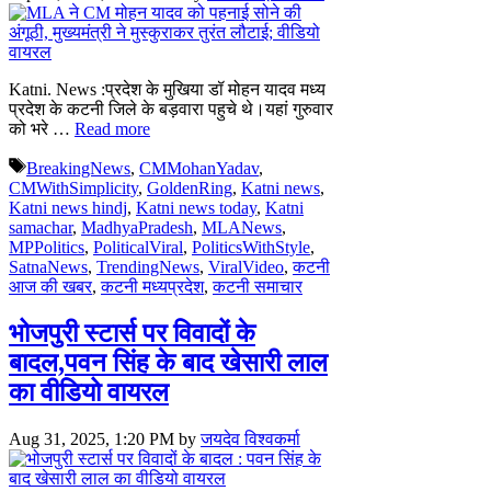
Katni. News :प्रदेश के मुखिया डॉ मोहन यादव मध्य
प्रदेश के कटनी जिले के बड़वारा पहुचे थे।यहां गुरुवार
को भरे …
Read more
Tags
BreakingNews
,
CMMohanYadav
,
CMWithSimplicity
,
GoldenRing
,
Katni news
,
Katni news hindj
,
Katni news today
,
Katni
samachar
,
MadhyaPradesh
,
MLANews
,
MPPolitics
,
PoliticalViral
,
PoliticsWithStyle
,
SatnaNews
,
TrendingNews
,
ViralVideo
,
कटनी
आज की खबर
,
कटनी मध्यप्रदेश
,
कटनी समाचार
भोजपुरी स्टार्स पर विवादों के
बादल,पवन सिंह के बाद खेसारी लाल
का वीडियो वायरल
Aug 31, 2025, 1:20 PM
by
जयदेव विश्वकर्मा