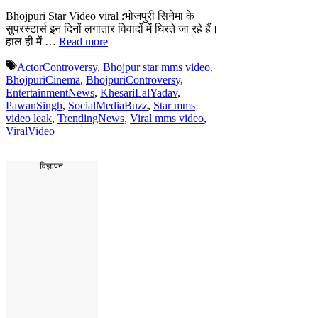
Bhojpuri Star Video viral :भोजपुरी सिनेमा के
सुपरस्टार्स इन दिनों लगातार विवादों में घिरते जा रहे हैं।
हाल ही में …
Read more
Tags
ActorControversy
,
Bhojpur star mms video
,
BhojpuriCinema
,
BhojpuriControversy
,
EntertainmentNews
,
KhesariLalYadav
,
PawanSingh
,
SocialMediaBuzz
,
Star mms
video leak
,
TrendingNews
,
Viral mms video
,
ViralVideo
विज्ञापन