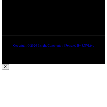
जबलपुर न्यूज़
Disclaimer
Quick Links
About Us
Contact Us
Copyright © 2026 Insight Corporation | Powered By
RNVLive
Close