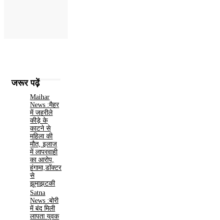
जरूर पढ़ें
Maihar
News :मैहर
में जहरीले
कीड़े के
काटने से
महिला की
मौत, इलाज
में लापरवाही
का आरोप,
हंगामा,डॉक्टर
से
झूमाझटकी
Satna
News :बोरी
में बंद मिली
लापता युवक