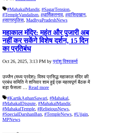
Tags
#MahakalMandir
,
#SagarTension
,
#TempleVandalism
,
#धार्मिकतनाव
,
#वासिदखान
,
#सागरपुलिस
,
MadhyaPradeshNews
महाकाल मंदिर: महंत और पुजारी अब
नहीं कर सकेंगे विशेष दर्शन, 15 दिन
का प्रतिबंध
Oct 26, 2025, 3:13 PM
by
प्रांशु विश्वकर्मा
उज्जैन (मध्य प्रदेश): विश्व प्रसिद्ध महाकाल मंदिर की
प्रबंध समिति ने शनिवार शाम हुई एक महत्वपूर्ण बैठक में
बड़ा फैसला …
Read more
Tags
#KartikAghanSawari
,
#Mahakal
,
#MahakalDispute
,
#MahakalMandir
,
#MahakalTemple
,
#ReligiousNews
,
#SpecialDarshanBan
,
#TempleNews
,
#Ujjain
,
MPNews