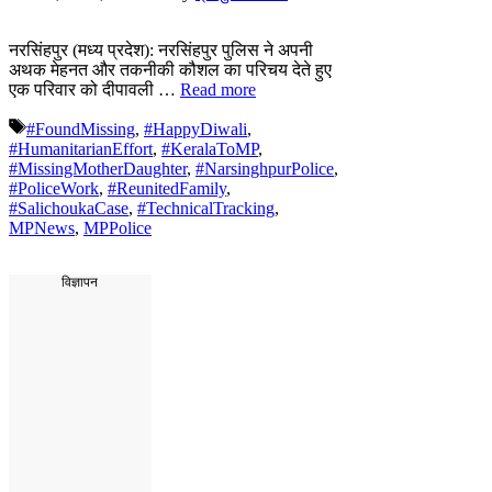
नरसिंहपुर (मध्य प्रदेश): नरसिंहपुर पुलिस ने अपनी
अथक मेहनत और तकनीकी कौशल का परिचय देते हुए
एक परिवार को दीपावली …
Read more
Tags
#FoundMissing
,
#HappyDiwali
,
#HumanitarianEffort
,
#KeralaToMP
,
#MissingMotherDaughter
,
#NarsinghpurPolice
,
#PoliceWork
,
#ReunitedFamily
,
#SalichoukaCase
,
#TechnicalTracking
,
MPNews
,
MPPolice
विज्ञापन