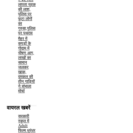
लापता युवक
की लाश,
पुलिस पर
फूटा लोगों
का
गुस्सा,पुलिस
पर पथराव
मैहर में
कपड़ों के
गोदाम में
भीषण आग,
लाखों का
सामान
जलकर
खाक,
दमकल की
तीन गाड़ियों
ने संभाला
मोर्चा
वायरल खबरें
सरकारी
स्कूल में
Adult
फिल्म धुरंधर