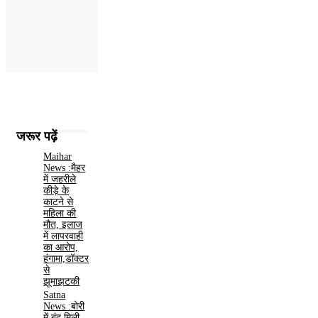
जरूर पढ़ें
Maihar
News :मैहर
में जहरीले
कीड़े के
काटने से
महिला की
मौत, इलाज
में लापरवाही
का आरोप,
हंगामा,डॉक्टर
से
झूमाझटकी
Satna
News :बोरी
में बंद मिली