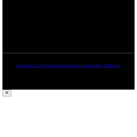
इंदौर
न्यूज़
DMCA
जबलपुर न्यूज़
Disclaimer
Quick Links
About Us
Contact Us
Copyright © 2026 Insight Corporation | Powered By
RNVLive
Close