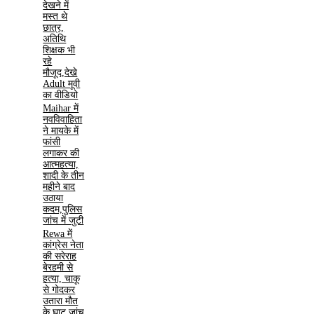
देखने में
मस्त थे
छात्र,
अतिथि
शिक्षक भी
रहे
मौजूद,देखे
Adult मूवी
का वीडियो
Maihar में
नवविवाहिता
ने मायके में
फांसी
लगाकर की
आत्महत्या,
शादी के तीन
महीने बाद
उठाया
कदम,पुलिस
जांच में जुटी
Rewa में
कांग्रेस नेता
की सरेराह
बेरहमी से
हत्या, चाकू
से गोदकर
उतारा मौत
के घाट,जांच