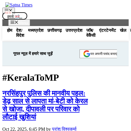
Skip
to
Menu
content
हमसे
जुड़े...
Menu
होम
देश/
मध्यप्रदेश
छत्तीसगढ़
उत्तरप्रदेश
जॉब/
एंटरटेनमेंट
खेल
विदेश
वेकैंसी
गूगल न्यूज़ में हमारे साथ जुड़ें
#KeralaToMP
नरसिंहपुर पुलिस की मानवीय पहल:
डेढ़ साल से लापता मां-बेटी को केरल
से खोजा, दीपावली पर परिवार को
लौटाई खुशियां
Oct 22, 2025, 6:45 PM
by
प्रांशु विश्वकर्मा