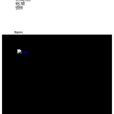
कर रही
पुलिस
विज्ञापन
सतना टाइम्स निडर, निष्पक्ष और समय पर सच्ची खबरें आप तक पहुँचाने के लिए
समर्पित है। हमारा उद्देश्य आमजन की समस्याओं को प्रमुखता से समाज और
सिस्टम के सामने रखना है
Categories
Quick Links
सतना न्यूज़
Privacy policy
भोपाल
न्यूज़
Terms & Conditions