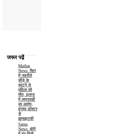
जरूर पढ़ें
Maihar
News :मैहर
में जहरीले
कीड़े के
काटने से
महिला की
मौत, इलाज
में लापरवाही
का आरोप,
हंगामा,डॉक्टर
से
झूमाझटकी
Satna
News :बोरी
में बंद मिली