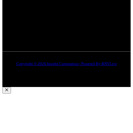
इंदौर
न्यूज़
DMCA
जबलपुर न्यूज़
Disclaimer
Quick Links
About Us
Contact Us
Copyright © 2026 Insight Corporation | Powered By
RNVLive
Close