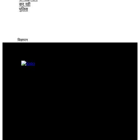
कर रही
पुलिस
विज्ञापन
सतना टाइम्स निडर, निष्पक्ष और समय पर सच्ची खबरें आप तक पहुँचाने के लिए
समर्पित है। हमारा उद्देश्य आमजन की समस्याओं को प्रमुखता से समाज और
सिस्टम के सामने रखना है
Categories
Quick Links
सतना न्यूज़
Privacy policy
भोपाल
न्यूज़
Terms & Conditions