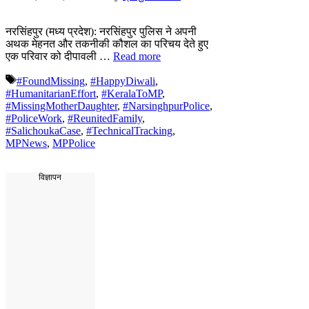
नरसिंहपुर (मध्य प्रदेश): नरसिंहपुर पुलिस ने अपनी
अथक मेहनत और तकनीकी कौशल का परिचय देते हुए
एक परिवार को दीपावली …
Read more
Tags
#FoundMissing
,
#HappyDiwali
,
#HumanitarianEffort
,
#KeralaToMP
,
#MissingMotherDaughter
,
#NarsinghpurPolice
,
#PoliceWork
,
#ReunitedFamily
,
#SalichoukaCase
,
#TechnicalTracking
,
MPNews
,
MPPolice
विज्ञापन