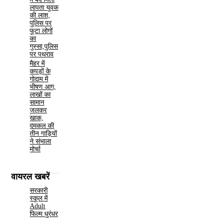
लापता युवक
की लाश,
पुलिस पर
फूटा लोगों
का
गुस्सा,पुलिस
पर पथराव
मैहर में
कपड़ों के
गोदाम में
भीषण आग,
लाखों का
सामान
जलकर
खाक,
दमकल की
तीन गाड़ियों
ने संभाला
मोर्चा
वायरल खबरें
सरकारी
स्कूल में
Adult
फिल्म धुरंधर