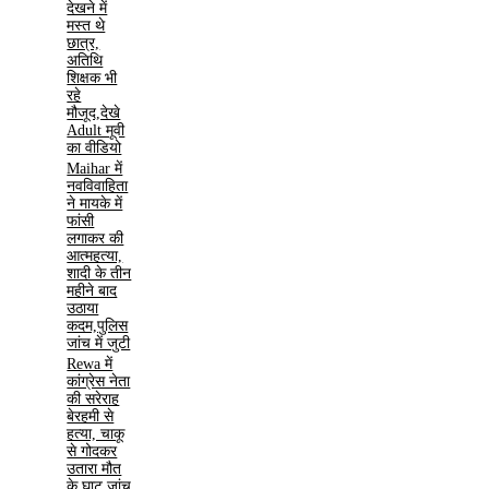
देखने में
मस्त थे
छात्र,
अतिथि
शिक्षक भी
रहे
मौजूद,देखे
Adult मूवी
का वीडियो
Maihar में
नवविवाहिता
ने मायके में
फांसी
लगाकर की
आत्महत्या,
शादी के तीन
महीने बाद
उठाया
कदम,पुलिस
जांच में जुटी
Rewa में
कांग्रेस नेता
की सरेराह
बेरहमी से
हत्या, चाकू
से गोदकर
उतारा मौत
के घाट,जांच