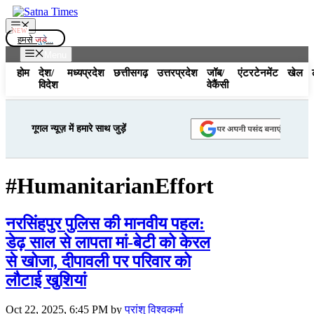
Skip
to
Menu
content
हमसे
जुड़े...
Menu
होम
देश/
मध्यप्रदेश
छत्तीसगढ़
उत्तरप्रदेश
जॉब/
एंटरटेनमेंट
खेल
विदेश
वेकैंसी
गूगल न्यूज़ में हमारे साथ जुड़ें
#HumanitarianEffort
नरसिंहपुर पुलिस की मानवीय पहल:
डेढ़ साल से लापता मां-बेटी को केरल
से खोजा, दीपावली पर परिवार को
लौटाई खुशियां
Oct 22, 2025, 6:45 PM
by
प्रांशु विश्वकर्मा