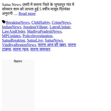
Satna News :एमपी में सतना जिले के जुगलपुर गांव में
सोमवार शाम को लापता हुई 5 वर्षीय मासूम प्रियंका
अनुरागी …
Read more
Tags
BreakingNews
,
ChildSafety
,
CrimeNews
,
IndianNews
,
JugalpurVillage
,
LatestUpdate
,
LawAndOrder
,
MadhyaPradeshNews
,
MPUpdates
,
PoliceInvestigation
,
SatnaBreaking
,
SatnaLive
,
SatnaNews
,
VindhyaRegionNews
,
सतना आज की खबर
,
सतना
टाइम्स
,
सतना न्यूज
,
सतना समाचार
विज्ञापन