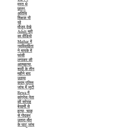
मस्त थे
छात्र,
अतिथि
शिक्षक भी
रहे
मौजूद,देखे
Adult मूवी
का वीडियो
Maihar में
नवविवाहिता
ने मायके में
फांसी
लगाकर की
आत्महत्या,
शादी के तीन
महीने बाद
उठाया
कदम,पुलिस
जांच में जुटी
Rewa में
कांग्रेस नेता
की सरेराह
बेरहमी से
हत्या, चाकू
से गोदकर
उतारा मौत
के घाट,जांच