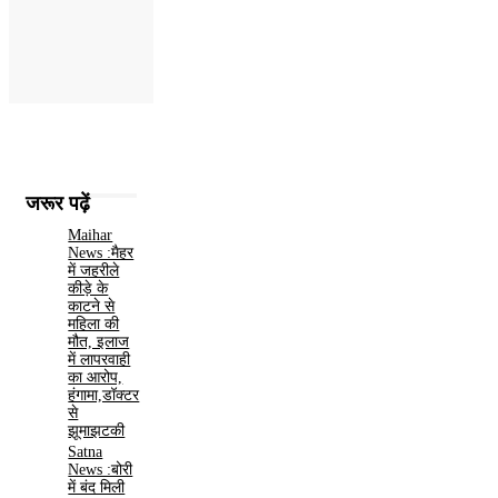
जरूर पढ़ें
Maihar
News :मैहर
में जहरीले
कीड़े के
काटने से
महिला की
मौत, इलाज
में लापरवाही
का आरोप,
हंगामा,डॉक्टर
से
झूमाझटकी
Satna
News :बोरी
में बंद मिली