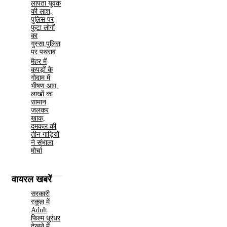
लापता युवक
की लाश,
पुलिस पर
फूटा लोगों
का
गुस्सा,पुलिस
पर पथराव
मैहर में
कपड़ों के
गोदाम में
भीषण आग,
लाखों का
सामान
जलकर
खाक,
दमकल की
तीन गाड़ियों
ने संभाला
मोर्चा
वायरल खबरें
सरकारी
स्कूल में
Adult
फिल्म धुरंधर
देखने में