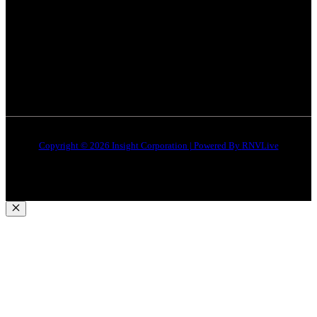
इंदौर
न्यूज़
DMCA
जबलपुर न्यूज़
Disclaimer
Quick Links
About Us
Contact Us
Copyright © 2026 Insight Corporation | Powered By
RNVLive
Close