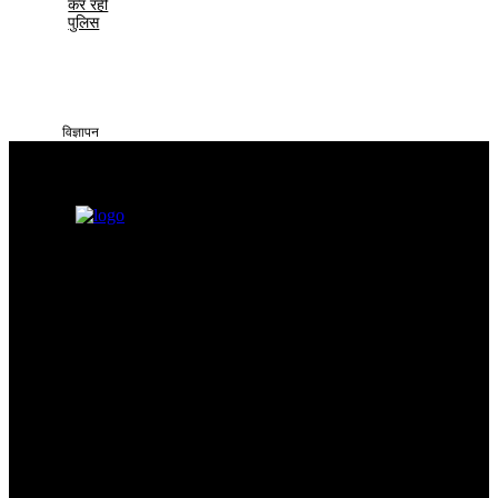
कर रही
पुलिस
विज्ञापन
सतना टाइम्स निडर, निष्पक्ष और समय पर सच्ची खबरें आप तक पहुँचाने के लिए
समर्पित है। हमारा उद्देश्य आमजन की समस्याओं को प्रमुखता से समाज और
सिस्टम के सामने रखना है
Categories
Quick Links
सतना न्यूज़
Privacy policy
भोपाल
न्यूज़
Terms & Conditions